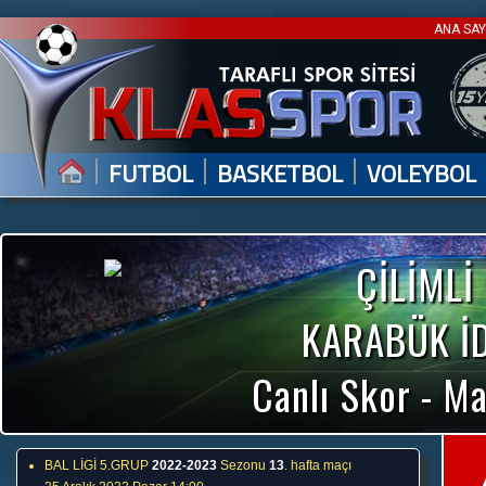
ANA SA
|
|
|
FUTBOL
BASKETBOL
VOLEYBOL
ÇİLİMLİ
KARABÜK İ
Canlı Skor - Ma
BAL LİGİ 5.GRUP
2022-2023
Sezonu
13
. hafta maçı