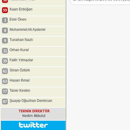
98
Kaan Erdoğan
99
Emir Önen
3
Muhammet Ali Aydemir
8
Tunahan Nazlı
9
Orhan Kural
11
Fatih Yılmazlar
35
Sinan Öztürk
61
Hasan İhmal
63
Taner Keskin
77
Şuayip Oğuzhan Demircan
87
TEKNİK DİREKTÖR
Nedim Akbulut