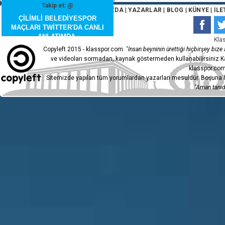
Takip et: @
ANA SAYFA
|
HAKKIMIZDA
|
YAZARLAR
|
BLOG
|
KÜNYE
|
İLE
ÇİLİMLİ BELEDİYESPOR
MAÇLARI TWİTTER'DA CANLI
ANLATIMDA.
Kla
Copyleft 2015 - klasspor.com.
"İnsan beyninin ürettiği hiçbirşey bize a
ve videoları sormadan, kaynak göstermeden kullanabilirsiniz.Ka
klasspor.com
Sitemizde yapılan tüm yorumlardan yazarları mesuldür. Boşuna h
"Aman tanıdı