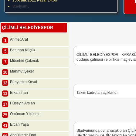
25 Aralık 2022 Pazar 14:00
Stadyumu
ÇİLİMLİ BELEDİYESPOR
Ahmet Arat
1
Batuhan Küçük
5
ÇİLİMLİ BELEDİYESPOR - KARABÜ
düdüğü çalması ile birlikte maç ev sa
Mücehid Çakmak
7
Mahmut Şeker
10
Bünyamin Kasal
12
Erkan İnan
Takım kadroları açıklandı.
13
Hüseyin Arslan
17
Ömürcan Yıldırımlı
25
Ercan Yaşa
41
Stadyumunda oynanacak olan Ç
Abdülkadir Fırat
SPOR maçını KADİR AKPINAR yönete