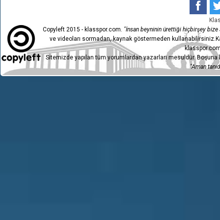
Kla
Copyleft 2015 - klasspor.com.
"İnsan beyninin ürettiği hiçbirşey bize a
ve videoları sormadan, kaynak göstermeden kullanabilirsiniz.Ka
klasspor.com
Sitemizde yapılan tüm yorumlardan yazarları mesuldür. Boşuna h
"Aman tanıdı