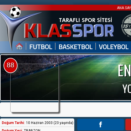
ANA SA
|
|
|
FUTBOL
BASKETBOL
VOLEYBOL
E
88
Y
Doğum Tarihi:
10 Haziran 2003 (23 yaşında)
Doğum Yeri:
TRABZON