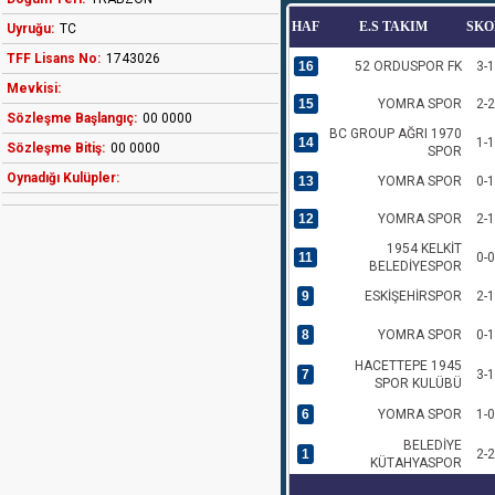
HAF
E.S TAKIM
SKO
Uyruğu:
TC
TFF Lisans No:
1743026
16
52 ORDUSPOR FK
3-1
Mevkisi:
15
YOMRA SPOR
2-2
Sözleşme Başlangıç:
00 0000
BC GROUP AĞRI 1970
14
1-1
Sözleşme Bitiş:
00 0000
SPOR
Oynadığı Kulüpler:
13
YOMRA SPOR
0-1
12
YOMRA SPOR
2-1
1954 KELKİT
11
0-0
BELEDİYESPOR
9
ESKİŞEHİRSPOR
2-1
8
YOMRA SPOR
0-1
HACETTEPE 1945
7
3-1
SPOR KULÜBÜ
6
YOMRA SPOR
1-0
BELEDİYE
1
2-2
KÜTAHYASPOR