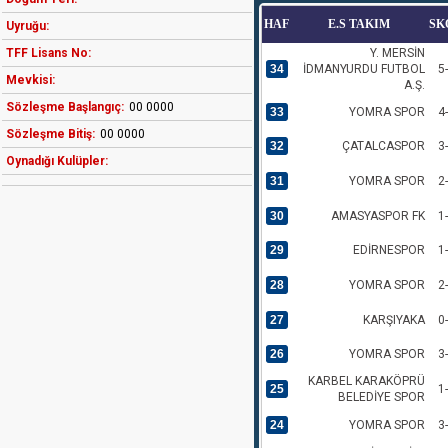
HAF
E.S TAKIM
SK
Uyruğu:
TFF Lisans No:
Y. MERSİN
34
İDMANYURDU FUTBOL
5
Mevkisi:
A.Ş.
Sözleşme Başlangıç:
00 0000
33
YOMRA SPOR
4
Sözleşme Bitiş:
00 0000
32
ÇATALCASPOR
3
Oynadığı Kulüpler:
31
YOMRA SPOR
2
30
AMASYASPOR FK
1
29
EDİRNESPOR
1
28
YOMRA SPOR
2
27
KARŞIYAKA
0
26
YOMRA SPOR
3
KARBEL KARAKÖPRÜ
25
1
BELEDİYE SPOR
24
YOMRA SPOR
3