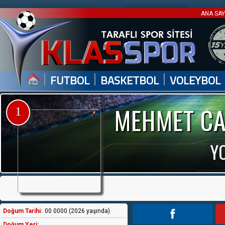
ANA SA
|
|
|
FUTBOL
BASKETBOL
VOLEYBOL
MEHMET CA
1
Y
Doğum Tarihi:
00 0000 (2026 yaşında)
Doğum Yeri: