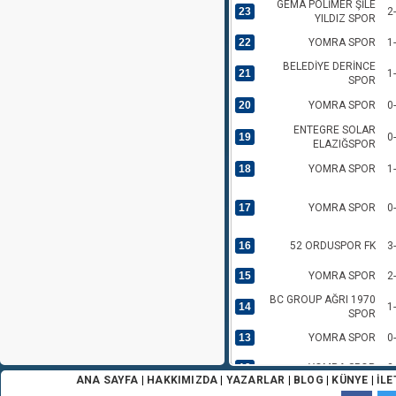
GEMA POLİMER ŞİLE
23
2
YILDIZ SPOR
22
YOMRA SPOR
1
BELEDİYE DERİNCE
21
1
SPOR
20
YOMRA SPOR
0
ENTEGRE SOLAR
19
0
ELAZIĞSPOR
18
YOMRA SPOR
1
17
YOMRA SPOR
0
16
52 ORDUSPOR FK
3
15
YOMRA SPOR
2
BC GROUP AĞRI 1970
14
1
SPOR
13
YOMRA SPOR
0
12
YOMRA SPOR
2
ANA SAYFA
|
HAKKIMIZDA
|
YAZARLAR
|
BLOG
|
KÜNYE
|
İLE
1954 KELKİT