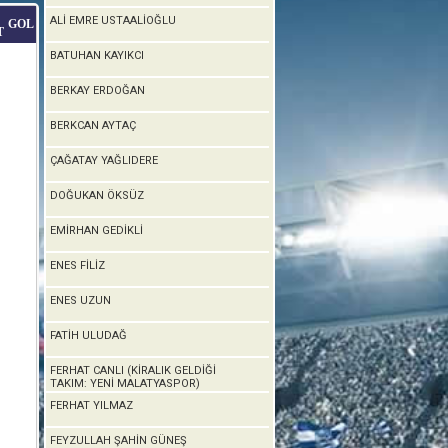
ALİ EMRE USTAALİOĞLU
GOL
T
BATUHAN KAYIKCI
BERKAY ERDOĞAN
BERKCAN AYTAÇ
ÇAĞATAY YAĞLIDERE
DOĞUKAN ÖKSÜZ
EMİRHAN GEDİKLİ
ENES FİLİZ
ENES UZUN
FATİH ULUDAĞ
FERHAT CANLI (KİRALIK GELDİĞİ
TAKIM: YENİ MALATYASPOR)
FERHAT YILMAZ
FEYZULLAH ŞAHİN GÜNEŞ