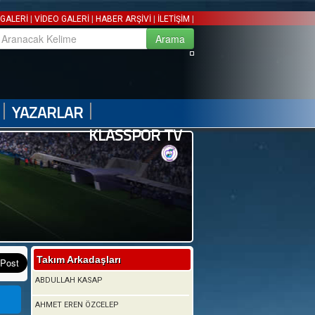
|
|
|
|
GALERİ
VİDEO GALERİ
HABER ARŞİVİ
İLETİŞİM
|
|
YAZARLAR
KLASSPOR TV
Takım Arkadaşları
ABDULLAH KASAP
AHMET EREN ÖZCELEP