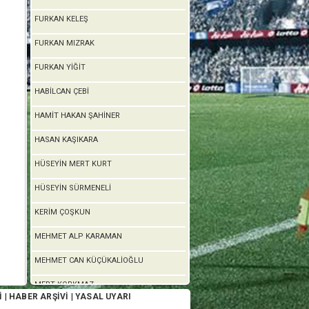
FURKAN KELEŞ
FURKAN MIZRAK
FURKAN YİĞİT
HABİLCAN ÇEBİ
HAMİT HAKAN ŞAHİNER
HASAN KAŞIKARA
HÜSEYİN MERT KURT
HÜSEYİN SÜRMENELİ
KERİM ÇOŞKUN
MEHMET ALP KARAMAN
MEHMET CAN KÜÇÜKALİOĞLU
MERT KORKMAZ
İ
|
HABER ARŞİVİ
|
YASAL UYARI
MUSTAFA YILMAZ