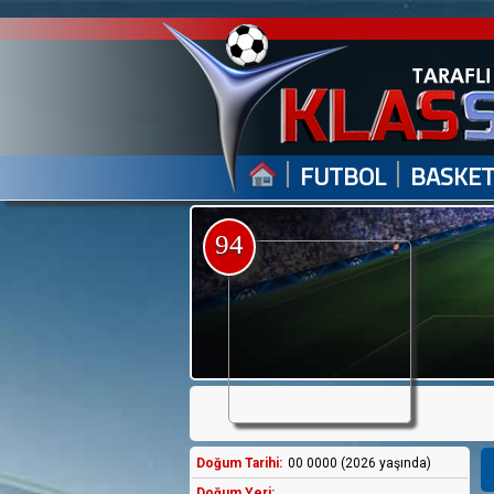
|
|
FUTBOL
BASKE
94
Doğum Tarihi:
00 0000 (2026 yaşında)
Doğum Yeri: