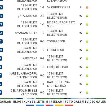
BELEDİYESPOR
KÜTAHYASPOR
1954 KELKİT
15
1-1
52 ORDUSPOR FK
0
BELEDİYESPOR
1954 KELKİT
14
ÇATALCASPOR
2-2
90
BELEDİYESPOR
1954 KELKİT
BC GROUP AĞRI 1970
13
1-3
90
BELEDİYESPOR
SPOR
1954 KELKİT
12
AMASYASPOR FK
1-0
90
BELEDİYESPOR
1954 KELKİT
11
0-0
YOMRA SPOR
90
BELEDİYESPOR
1954 KELKİT
10
1-0
EDİRNESPOR
90
BELEDİYESPOR
1954 KELKİT
9
KARŞIYAKA
0-1
90
BELEDİYESPOR
1954 KELKİT
8
1-2
ESKİŞEHİRSPOR
90
BELEDİYESPOR
KARBEL KARAKÖPRÜ
1954 KELKİT
7
0-0
90
BELEDİYE SPOR
BELEDİYESPOR
1954 KELKİT
HACETTEPE 1945
6
1-1
90
BELEDİYESPOR
SPOR KULÜBÜ
GEMA POLİMER ŞİLE
1954 KELKİT
5
0-0
90
YILDIZ SPOR
BELEDİYESPOR
1954 KELKİT
4
3-1
1922 KONYASPOR
90
ZARLAR
|
BLOG
|
KÜNYE
|
İLETİŞİM
|
REKLAM
|
FOTO GALERİ
|
VİDEO GALER
BELEDİYESPOR