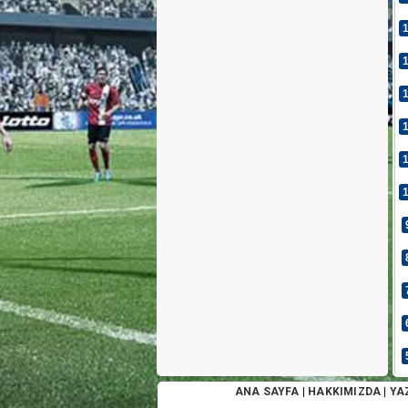
ANA SAYFA
|
HAKKIMIZDA
|
YA