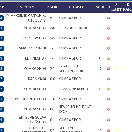
S
K
AF
E.S TAKIM
SKOR
D.TAKIM
SÜRE
11
KART
KAR
Y. MERSİN İDMANYURDU
34
5-1
YOMRA SPOR
0
FUTBOL A.Ş.
33
YOMRA SPOR
4-0
52 ORDUSPOR FK
0
32
ÇATALCASPOR
3-3
YOMRA SPOR
0
30
AMASYASPOR FK
1-1
YOMRA SPOR
0
29
EDİRNESPOR
1-1
YOMRA SPOR
90
1954 KELKİT
28
YOMRA SPOR
2-1
0
BELEDİYESPOR
27
KARŞIYAKA
0-0
YOMRA SPOR
0
22
YOMRA SPOR
1-1
1922 KONYASPOR
90
21
BELEDİYE DERİNCE SPOR
1-0
YOMRA SPOR
0
NEVŞEHİR BELEDİYE
20
YOMRA SPOR
0-1
0
SPOR
ENTEGRE SOLAR
19
0-1
YOMRA SPOR
0
ELAZIĞSPOR
1954 KELKİT
BELEDİYE
17
0-1
0