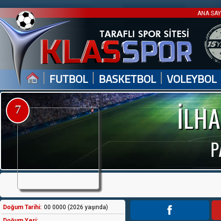
ANA SA
|
|
|
FUTBOL
BASKETBOL
VOLEYBOL
İLH
7
P
Doğum Tarihi:
00 0000 (2026 yaşında)
Doğum Yeri: