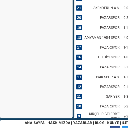
21
İSKENDERUN A.Ş.
0-
20
PAZARSPOR
0-
19
PAZARSPOR
1-
18
ADIYAMAN 1954 SPOR
4-
17
PAZARSPOR
1-
16
FETHİYESPOR
1-
14
PAZARSPOR
0-
13
UŞAK SPOR A.Ş.
1-
12
PAZARSPOR
0-
11
SARIYER
1-
10
PAZARSPOR
0-
KIRŞEHİR BELEDİYE
9
2-
SPOR
ANA SAYFA
|
HAKKIMIZDA
|
YAZARLAR
|
BLOG
|
KÜNYE
|
İLE
8
PAZARSPOR
1-