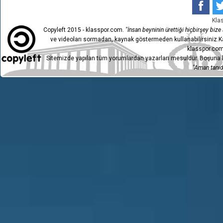
7
ANKARA DEMİRSPOR
2-
Kla
Copyleft 2015 - klasspor.com.
"İnsan beyninin ürettiği hiçbirşey bize a
6
PAZARSPOR
0-
ve videoları sormadan, kaynak göstermeden kullanabilirsiniz.Ka
5
ETİMESGUT BEL.
klasspor.com
2-
Sitemizde yapılan tüm yorumlardan yazarları mesuldür. Boşuna h
4
PAZARSPOR
0-
"Aman tanıdı
3
DİYARBEKİR SPOR A.Ş.
2-
2
PAZARSPOR
1-
1
S.VAN SPOR FK
1-