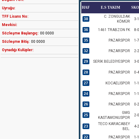
HAF
E.S TAKIM
SK
Uyruğu:
TFF Lisans No:
C. ZONGULDAK
38
3-
KÖMÜR
Mevkisi:
36
1461 TRABZON FK
8-
Sözleşme Başlangıç:
00 0000
35
PAZARSPOR
1-
Sözleşme Bitiş:
00 0000
Oynadığı Kulüpler:
32
PAZARSPOR
2-
29
SERİK BELEDİYESPOR
3-
28
PAZARSPOR
0-
27
KOCAELİSPOR
1-
24
PAZARSPOR
1-
26
PAZARSPOR
0-
GMG
25
2-
KASTAMONUSPOR
TECO KARACABEY
23
4-
BEL.
22
PAZARSPOR
1-