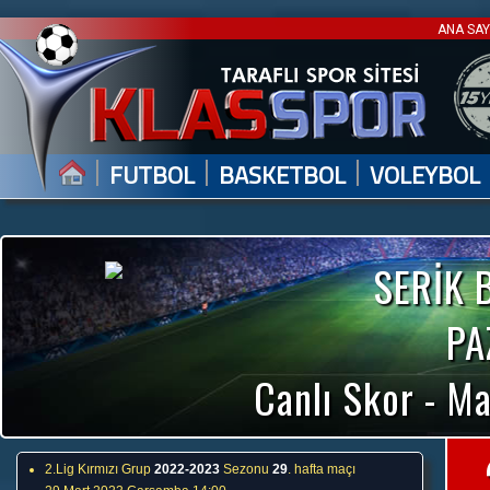
ANA SA
|
|
|
FUTBOL
BASKETBOL
VOLEYBOL
SERİK 
PA
Canlı Skor - Ma
2.Lig Kırmızı Grup
2022-2023
Sezonu
29
. hafta maçı