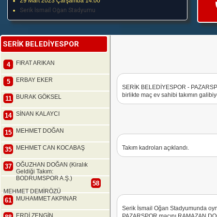
29 Mart 2023 Çarşamba 14:00
Serik İsmail Oğan Stadyumu
SERİK BELEDİYESPOR
FIRAT ARIKAN
4
ERBAY EKER
5
SERİK BELEDİYESPOR - PAZARSPOR 
birlikte maç ev sahibi takımın galibiy
BURAK GÖKSEL
11
SİNAN KALAYCI
14
MEHMET DOĞAN
15
MEHMET CAN KOCABAŞ
Takım kadroları açıklandı.
35
OĞUZHAN DOĞAN (Kiralık
37
Geldiği Takım:
BODRUMSPOR A.Ş.)
58
MEHMET DEMİRÖZÜ
MUHAMMET AKPINAR
61
Serik İsmail Oğan Stadyumunda o
ERDİ ZENGİN
PAZARSPOR maçını RAMAZAN DOĞAN