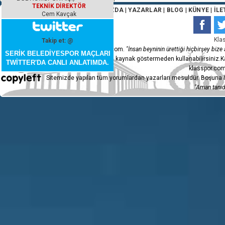
TEKNİK DİREKTÖR
ANA SAYFA
|
HAKKIMIZDA
|
YAZARLAR
|
BLOG
|
KÜNYE
|
İLE
Cem Kavçak
Kla
Takip et: @
Copyleft 2015 - klasspor.com.
"İnsan beyninin ürettiği hiçbirşey bize a
SERİK BELEDİYESPOR MAÇLARI
ve videoları sormadan, kaynak göstermeden kullanabilirsiniz.Ka
TWİTTER'DA CANLI ANLATIMDA.
klasspor.com
Sitemizde yapılan tüm yorumlardan yazarları mesuldür. Boşuna h
"Aman tanıdı