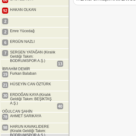
88
HAKAN OLKAN
92
2
Emre Yücedağ
2
ERGÜN NAZLI
6
SERGEN YATAĞAN (Kiralık
7
Geldiği Takım:
BODRUMSPOR A.Ş.)
13
İBRAHİM DEMİR
Furkan Balaban
19
HÜSEYİN CAN ÖZTÜRK
21
ERDOĞAN KAYA (Kiralık
30
Geldiği Takım: BEŞİKTAŞ
A.Ş.)
40
OĞULCAN ŞAHİN
AHMET SARIKAYA
78
HARUN KAVAKLIDERE
98
(Kiralık Geldiği Takım:
BODRUMSPOR A.Ş.)