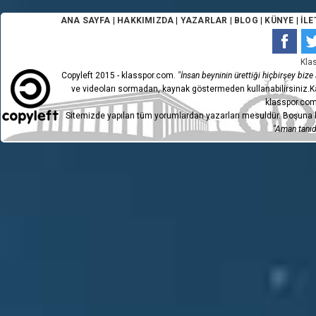
ANA SAYFA
|
HAKKIMIZDA
|
YAZARLAR
|
BLOG
|
KÜNYE
|
İLE
Kla
Copyleft 2015 - klasspor.com.
"İnsan beyninin ürettiği hiçbirşey bize a
ve videoları sormadan, kaynak göstermeden kullanabilirsiniz.Ka
klasspor.com
Sitemizde yapılan tüm yorumlardan yazarları mesuldür. Boşuna h
"Aman tanıdı