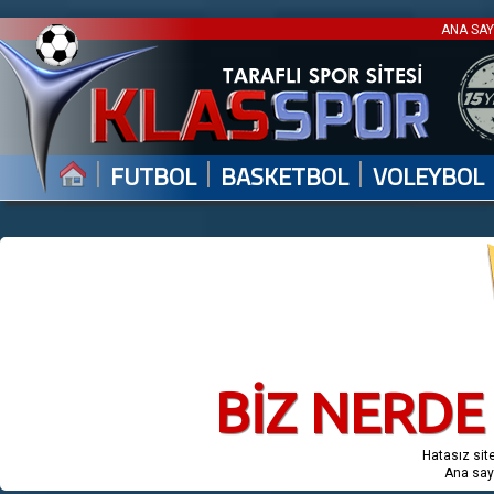
ANA SA
|
|
|
FUTBOL
BASKETBOL
VOLEYBOL
BİZ NERDE
Hatasız site
Ana say