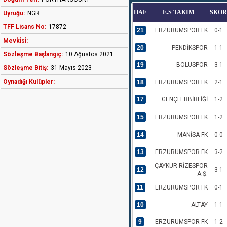
HAF
E.S TAKIM
SKOR
Uyruğu:
NGR
TFF Lisans No:
17872
21
ERZURUMSPOR FK
0-1
Mevkisi:
20
PENDİKSPOR
1-1
Sözleşme Başlangıç:
10 Ağustos 2021
19
BOLUSPOR
3-1
Sözleşme Bitiş:
31 Mayıs 2023
Oynadığı Kulüpler:
18
ERZURUMSPOR FK
2-1
17
GENÇLERBİRLİĞİ
1-2
15
ERZURUMSPOR FK
1-2
14
MANİSA FK
0-0
13
ERZURUMSPOR FK
3-2
ÇAYKUR RİZESPOR
12
3-1
A.Ş.
11
ERZURUMSPOR FK
0-1
10
ALTAY
1-1
9
ERZURUMSPOR FK
1-2