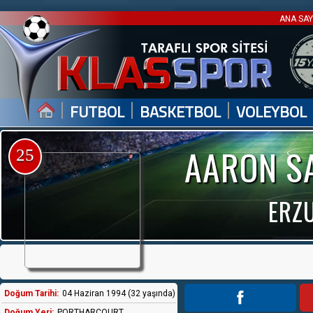
ANA SA
|
|
|
FUTBOL
BASKETBOL
VOLEYBOL
AARON S
25
ERZ
Doğum Tarihi:
04 Haziran 1994 (32 yaşında)
Doğum Yeri:
PORTHARCOURT