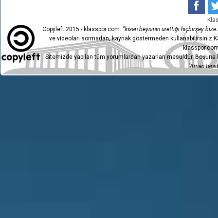
Kla
Copyleft 2015 - klasspor.com.
"İnsan beyninin ürettiği hiçbirşey bize a
ve videoları sormadan, kaynak göstermeden kullanabilirsiniz.Ka
klasspor.com
Sitemizde yapılan tüm yorumlardan yazarları mesuldür. Boşuna h
"Aman tanıdı