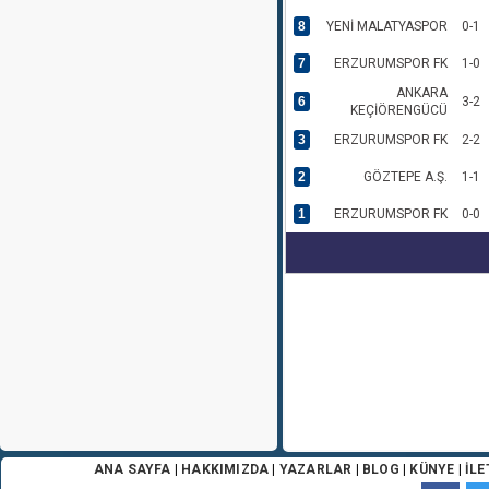
8
YENİ MALATYASPOR
0-1
7
ERZURUMSPOR FK
1-0
ANKARA
6
3-2
KEÇİÖRENGÜCÜ
3
ERZURUMSPOR FK
2-2
2
GÖZTEPE A.Ş.
1-1
1
ERZURUMSPOR FK
0-0
ANA SAYFA
|
HAKKIMIZDA
|
YAZARLAR
|
BLOG
|
KÜNYE
|
İLE