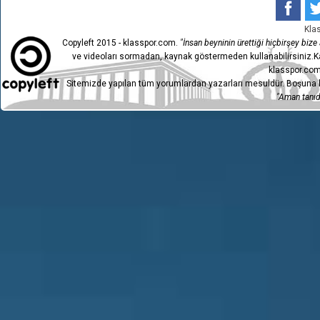
Kla
Copyleft 2015 - klasspor.com.
"İnsan beyninin ürettiği hiçbirşey bize a
ve videoları sormadan, kaynak göstermeden kullanabilirsiniz.Ka
klasspor.com
Sitemizde yapılan tüm yorumlardan yazarları mesuldür. Boşuna h
"Aman tanıdı