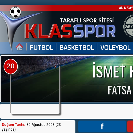
ANA SA
|
|
|
FUTBOL
BASKETBOL
VOLEYBOL
İSMET
20
FATSA
Doğum Tarihi:
30 Ağustos 2003 (23
yaşında)