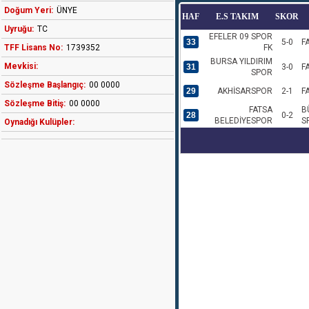
Doğum Yeri:
ÜNYE
HAF
E.S TAKIM
SKOR
Uyruğu:
TC
EFELER 09 SPOR
33
5-0
F
TFF Lisans No:
1739352
FK
BURSA YILDIRIM
Mevkisi:
31
3-0
F
SPOR
Sözleşme Başlangıç:
00 0000
29
AKHİSARSPOR
2-1
F
Sözleşme Bitiş:
00 0000
FATSA
B
28
0-2
BELEDİYESPOR
S
Oynadığı Kulüpler: