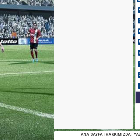
ANA SAYFA
|
HAKKIMIZDA
|
YA