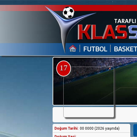
|
|
FUTBOL
BASKE
17
Doğum Tarihi:
00 0000 (2026 yaşında)
Doğum Yeri: