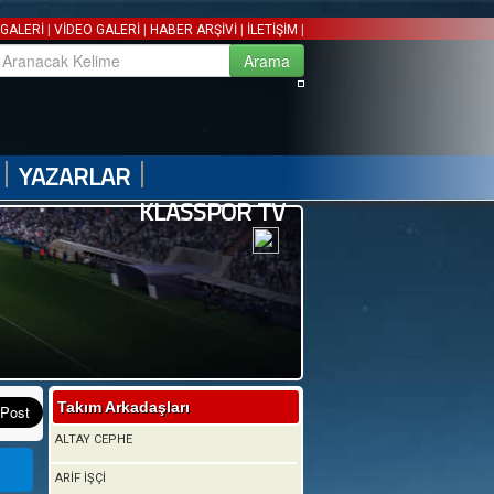
|
|
|
|
GALERİ
VİDEO GALERİ
HABER ARŞİVİ
İLETİŞİM
|
|
YAZARLAR
KLASSPOR TV
Takım Arkadaşları
ALTAY CEPHE
ARİF İŞÇİ