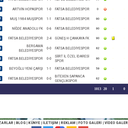
9
ARTVİN HOPASPOR
1-0
FATSA BELEDİYESPOR
0
7
MUŞ 1984 MUŞSPOR
1-1
FATSA BELEDİYESPOR
90
6
NİĞDE ANADOLU FK
0-6
FATSA BELEDİYESPOR
90
5
FATSA BELEDİYESPOR
2-4
GÜNEŞ H ÇANKAYA FK
90
BERGAMA
4
0-0
FATSA BELEDİYESPOR
82
BELEDİYESPOR
SİİRT İL ÖZEL İDARESİ
3
FATSA BELEDİYESPOR
0-0
90
SPOR
2
BEYOĞLU YENİ ÇARŞI
1-1
FATSA BELEDİYESPOR
59
BITEXEN SAPANCA
1
FATSA BELEDİYESPOR
0-0
62
GENÇLİKSPOR
1013
20
1
0
ZARLAR
|
BLOG
|
KÜNYE
|
İLETİŞİM
|
REKLAM
|
FOTO GALERİ
|
VİDEO GALER