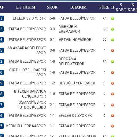
S
K
AF
E.S TAKIM
SKOR
D.TAKIM
SÜRE
11
KART
KAR
33
EFELER 09 SPOR FK
5-0
FATSA BELEDİYESPOR
90
MERKÜR H
32
FATSA BELEDİYESPOR
3-3
90
ERBAASPOR
26
FATSA BELEDİYESPOR
0-1
ARTVİN HOPASPOR
90
68 AKSARAY BELEDİYE
25
3-0
FATSA BELEDİYESPOR
0
SPOR
BERGAMA
21
FATSA BELEDİYESPOR
1-0
90
BELEDİYESPOR
SİİRT İL ÖZEL İDARESİ
20
1-0
FATSA BELEDİYESPOR
0
SPOR
19
FATSA BELEDİYESPOR
1-2
BEYOĞLU YENİ ÇARŞI
0
BITEXEN SAPANCA
18
1-0
FATSA BELEDİYESPOR
0
GENÇLİKSPOR
OSMANİYESPOR
17
2-1
FATSA BELEDİYESPOR
0
FUTBOL KULÜBÜ
16
FATSA BELEDİYESPOR
1-1
EFELER 09 SPOR FK
0
15
MERKÜR H ERBAASPOR
1-1
FATSA BELEDİYESPOR
0
10
FATSA BELEDİYESPOR
1-1
KEPEZ BELEDİYESPOR
90