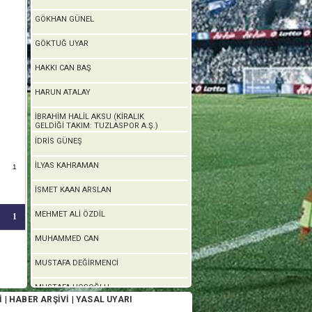
GÖKHAN GÜNEL
GÖKTUĞ UYAR
HAKKI CAN BAŞ
HARUN ATALAY
İBRAHİM HALİL AKSU (KİRALIK
GELDİĞİ TAKIM: TUZLASPOR A.Ş.)
İDRİS GÜNEŞ
İLYAS KAHRAMAN
1
İSMET KAAN ARSLAN
MEHMET ALİ ÖZDİL
1
MUHAMMED CAN
MUSTAFA DEĞİRMENCİ
MUSTAFA HOŞOĞLU
İ
|
HABER ARŞİVİ
|
YASAL UYARI
RAMAZAN ÜZER