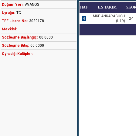
Doğum Yeri:
AVANOS
HAF
E.S TAKIM
SKO
Uyruğu:
TC
MKE ANKARAGÜCÜ
4
2-1
TFF Lisans No:
3039178
(U19)
Mevkisi:
Sözleşme Başlangıç:
00 0000
Sözleşme Bitiş:
00 0000
Oynadığı Kulüpler: