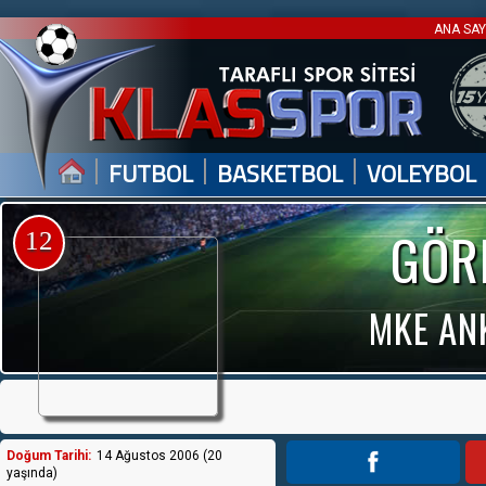
ANA SA
|
|
|
FUTBOL
BASKETBOL
VOLEYBOL
GÖR
12
MKE AN
Doğum Tarihi:
14 Ağustos 2006 (20
yaşında)