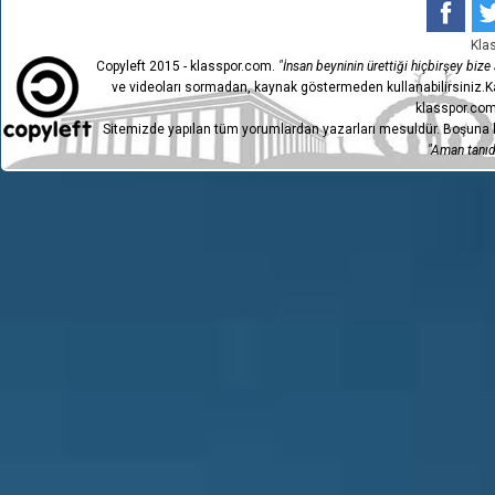
Kla
Copyleft 2015 - klasspor.com.
"İnsan beyninin ürettiği hiçbirşey bize a
ve videoları sormadan, kaynak göstermeden kullanabilirsiniz.Ka
klasspor.com
Sitemizde yapılan tüm yorumlardan yazarları mesuldür. Boşuna h
"Aman tanıdı