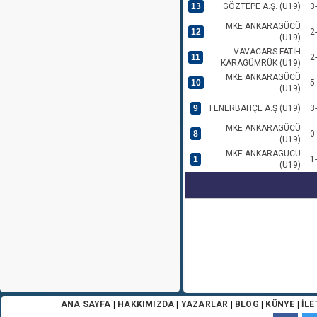
13
GÖZTEPE A.Ş. (U19)
3
MKE ANKARAGÜCÜ
12
2
(U19)
VAVACARS FATİH
11
2
KARAGÜMRÜK (U19)
MKE ANKARAGÜCÜ
10
5
(U19)
9
FENERBAHÇE A.Ş (U19)
3
MKE ANKARAGÜCÜ
8
0
(U19)
MKE ANKARAGÜCÜ
1
1
(U19)
ANA SAYFA
|
HAKKIMIZDA
|
YAZARLAR
|
BLOG
|
KÜNYE
|
İLE