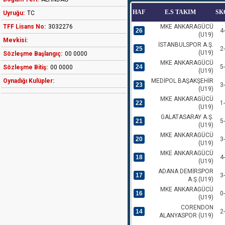
HAF
E.S TAKIM
SK
Uyruğu:
TC
TFF Lisans No:
3032276
MKE ANKARAGÜCÜ
26
4
(U19)
Mevkisi:
İSTANBULSPOR A.Ş.
25
2
(U19)
Sözleşme Başlangıç:
00 0000
MKE ANKARAGÜCÜ
24
5
Sözleşme Bitiş:
00 0000
(U19)
Oynadığı Kulüpler:
MEDİPOL BAŞAKŞEHİR
23
3
(U19)
MKE ANKARAGÜCÜ
22
1
(U19)
GALATASARAY A.Ş.
21
5
(U19)
MKE ANKARAGÜCÜ
20
3
(U19)
MKE ANKARAGÜCÜ
18
4
(U19)
ADANA DEMİRSPOR
17
3
A.Ş.(U19)
MKE ANKARAGÜCÜ
16
0
(U19)
CORENDON
14
2
ALANYASPOR (U19)