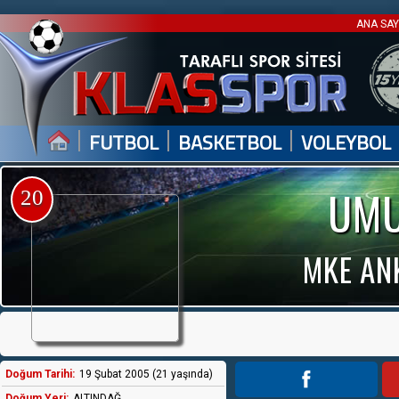
ANA SA
|
|
|
FUTBOL
BASKETBOL
VOLEYBOL
UMU
20
MKE AN
Doğum Tarihi:
19 Şubat 2005 (21 yaşında)
Doğum Yeri:
ALTINDAĞ