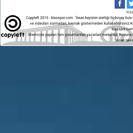
Kla
Copyleft 2015 - klasspor.com.
"İnsan beyninin ürettiği hiçbirşey bize a
ve videoları sormadan, kaynak göstermeden kullanabilirsiniz.Ka
klasspor.com
Sitemizde yapılan tüm yorumlardan yazarları mesuldür. Boşuna h
"Aman tanıdı