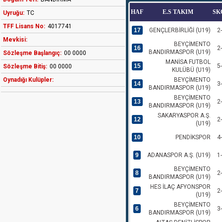
HAF
E.S TAKIM
SK
Uyruğu:
TC
TFF Lisans No:
4017741
17
GENÇLERBİRLİĞİ (U19)
2
Mevkisi:
BEYÇİMENTO
16
2
BANDIRMASPOR (U19)
Sözleşme Başlangıç:
00 0000
MANİSA FUTBOL
15
5
Sözleşme Bitiş:
00 0000
KULÜBÜ (U19)
Oynadığı Kulüpler:
BEYÇİMENTO
14
3
BANDIRMASPOR (U19)
BEYÇİMENTO
13
2
BANDIRMASPOR (U19)
SAKARYASPOR A.Ş.
12
2
(U19)
10
PENDİKSPOR
4
9
ADANASPOR A.Ş. (U19)
1
BEYÇİMENTO
8
2
BANDIRMASPOR (U19)
HES İLAÇ AFYONSPOR
7
2
(U19)
BEYÇİMENTO
6
3
BANDIRMASPOR (U19)