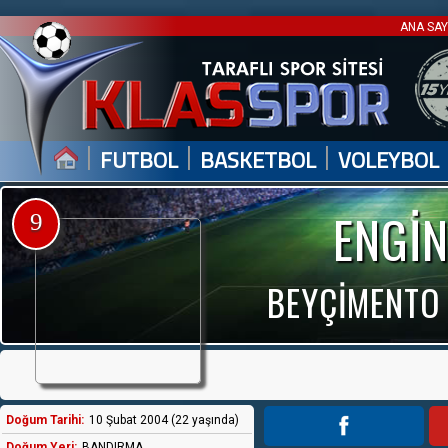
ANA SA
|
|
|
FUTBOL
BASKETBOL
VOLEYBOL
ENGİ
9
BEYÇİMENTO
Doğum Tarihi:
10 Şubat 2004 (22 yaşında)
Doğum Yeri:
BANDIRMA