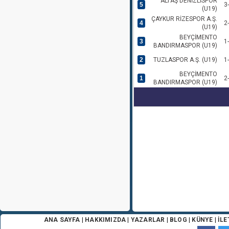
ALTAŞ DENİZLİSPOR
5
3
(U19)
ÇAYKUR RİZESPOR A.Ş.
4
2
(U19)
BEYÇİMENTO
3
1
BANDIRMASPOR (U19)
2
TUZLASPOR A.Ş. (U19)
1
BEYÇİMENTO
1
2
BANDIRMASPOR (U19)
ANA SAYFA
|
HAKKIMIZDA
|
YAZARLAR
|
BLOG
|
KÜNYE
|
İLE