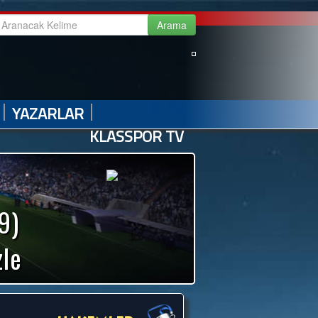
|
|
|
|
GALERİ
VİDEO GALERİ
HABER ARŞİVİ
İLETİŞİM
|
|
YAZARLAR
KLASSPOR TV
9)
zle