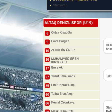
05 Kasım 2022 Cumartesi 12:00
Stadyumu
ALTAŞ DENİZLİSPOR (U19)
Oktay Kısaoğlu
6
Emre Burgaz
9
ALT
hake
ALAATTİN ÖNER
10
MUHAMMED EREN
16
KIRYOLCU
Emre Ak
17
Yusuf Emre İnanır
Takı
27
Emir Toprak Dinç
35
Talha Eren Ateş
60
Kemal Çetinkaya
66
Sta
Melik Talha Çiftçi
BAN