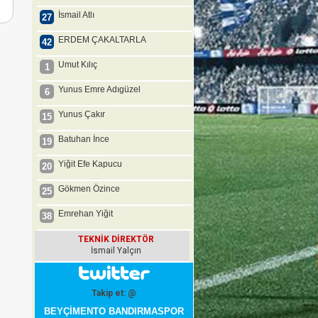
İsmail Atlı
27
ERDEM ÇAKALTARLA
42
Umut Kılıç
1
Yunus Emre Adıgüzel
6
Yunus Çakır
15
Batuhan İnce
19
Yiğit Efe Kapucu
20
Gökmen Özince
25
Emrehan Yiğit
38
TEKNİK DİREKTÖR
İsmail Yalçın
Takip et: @
BEYÇİMENTO BANDIRMASPOR