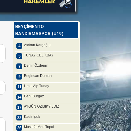
BEYÇİMENTO
BANDIRMASPOR (U19)
Atakan Kargoğlu
4
TUNAY ÇELİKBAY
5
Demir Özdemir
7
Engincan Duman
9
Umut Alp Tunay
11
Gani Burgaz
14
AYGÜN ÖZIŞIKYILDIZ
17
Kadir İpek
22
Mustafa Mert Topal
26