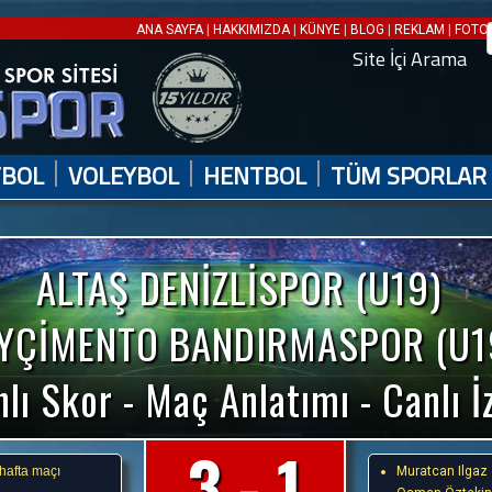
|
|
|
|
|
ANA SAYFA
HAKKIMIZDA
KÜNYE
BLOG
REKLAM
FOTO 
Site İçi Arama
|
|
|
TBOL
VOLEYBOL
HENTBOL
TÜM SPORLAR
ALTAŞ DENİZLİSPOR (U19)
YÇİMENTO BANDIRMASPOR (U1
lı Skor - Maç Anlatımı - Canlı İ
3 - 1
 hafta maçı
Muratcan Ilgaz