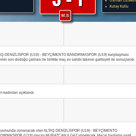
Osman Öztekin
Kutay Kutlu
M.S
AŞ DENİZLİSPOR (U19) - BEYÇİMENTO BANDIRMASPOR (U19) karşılaşması
min son düdüğü çalması ile birlikte maç ev sahibi takımın galibiyeti ile sonuçlandı.
m kadroları açıklandı.
dyumunda oynanacak olan ALTAŞ DENİZLİSPOR (U19) - BEYÇİMENTO
DIRMASPOR (U19) maçını MURATCAN ILGAZ yönetecek. Maçın başlama saati