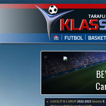
|
|
FUTBOL
BASKE
BE
Can
U19 ELİT B 2.GRUP
2022-2023
Sezonu
5
.