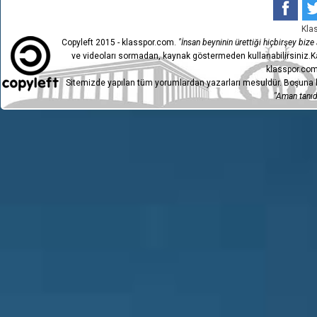
Kla
Copyleft 2015 - klasspor.com.
"İnsan beyninin ürettiği hiçbirşey bize a
ve videoları sormadan, kaynak göstermeden kullanabilirsiniz.Ka
klasspor.com
Sitemizde yapılan tüm yorumlardan yazarları mesuldür. Boşuna h
"Aman tanıdı