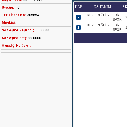
HAF
E.S TAKIM
S
Uyruğu:
TC
TFF Lisans No:
3056541
KDZ.EREĞLİ BELEDİYE
2
2
SPOR
Mevkisi:
KDZ.EREĞLİ BELEDİYE
1
2
SPOR
Sözleşme Başlangıç:
00 0000
Sözleşme Bitiş:
00 0000
Oynadığı Kulüpler: