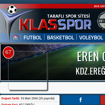
ANA SA
|
|
|
FUTBOL
BASKETBOL
VOLEYBOL
EREN 
67
KDZ.EREĞ
Doğum Tarihi:
03 Mart 2006 (20 yaşında)
Doğum Yeri:
KDZ EREĞLİ