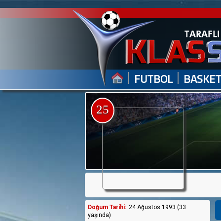
|
|
FUTBOL
BASKE
25
Doğum Tarihi:
24 Ağustos 1993 (33
yaşında)