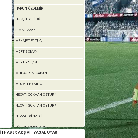
HARUN ÖZDEMİR
HURŞİT VELİOĞLU
İSMAİL AYAZ
MEHMET ERTUĞ
MERT SOMAY
MERT YALÇIN
MUHARREM KABAN
MUZAFFER KILIÇ
NECATİ GÖKHAN ÖZTÜRK
NECATİ GÖKHAN ÖZTÜRK
NEVZAT ÇİZMECİ
OĞUZHAN BARKIN
İ
|
HABER ARŞİVİ
|
YASAL UYARI
ORHUN KAAN ERGEN