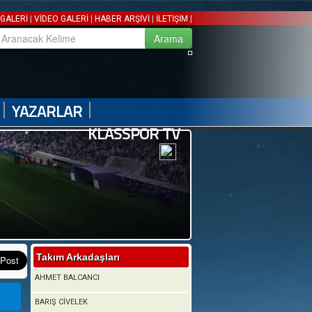
|
|
|
|
GALERİ
VİDEO GALERİ
HABER ARŞİVİ
İLETİŞİM
|
|
YAZARLAR
KLASSPOR TV
Takım Arkadaşları
AHMET BALCANCI
BARIŞ CİVELEK