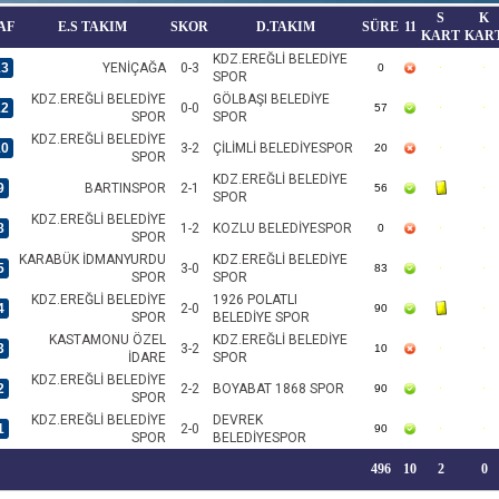
S
K
AF
E.S TAKIM
SKOR
D.TAKIM
SÜRE
11
KART
KAR
KDZ.EREĞLİ BELEDİYE
13
YENİÇAĞA
0-3
0
SPOR
KDZ.EREĞLİ BELEDİYE
GÖLBAŞI BELEDİYE
12
0-0
57
SPOR
SPOR
KDZ.EREĞLİ BELEDİYE
10
3-2
ÇİLİMLİ BELEDİYESPOR
20
SPOR
KDZ.EREĞLİ BELEDİYE
9
BARTINSPOR
2-1
56
SPOR
KDZ.EREĞLİ BELEDİYE
8
1-2
KOZLU BELEDİYESPOR
0
SPOR
KARABÜK İDMANYURDU
KDZ.EREĞLİ BELEDİYE
5
3-0
83
SPOR
SPOR
KDZ.EREĞLİ BELEDİYE
1926 POLATLI
4
2-0
90
SPOR
BELEDİYE SPOR
KASTAMONU ÖZEL
KDZ.EREĞLİ BELEDİYE
3
3-2
10
İDARE
SPOR
KDZ.EREĞLİ BELEDİYE
2
2-2
BOYABAT 1868 SPOR
90
SPOR
KDZ.EREĞLİ BELEDİYE
DEVREK
1
2-0
90
SPOR
BELEDİYESPOR
496
10
2
0