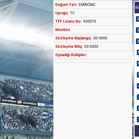
Doğum Yeri:
EMİNÖNÜ
H
Uyruğu:
TC
TFF Lisans No:
930570
Mevkisi:
Sözleşme Başlangıç:
00 0000
Sözleşme Bitiş:
00 0000
Oynadığı Kulüpler: