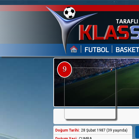
|
|
FUTBOL
BASKE
9
Doğum Tarihi:
28 Şubat 1987 (39 yaşında)
Doğum Yeri:
ÇUMRA