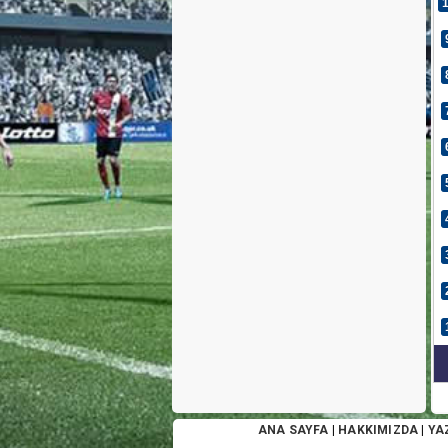
ANA SAYFA
|
HAKKIMIZDA
|
YA