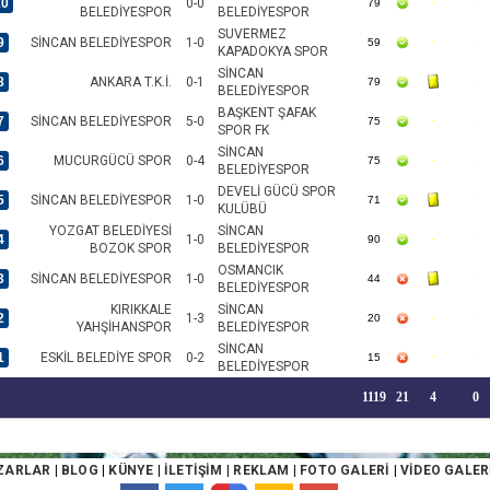
10
0-0
79
BELEDİYESPOR
BELEDİYESPOR
SUVERMEZ
9
SİNCAN BELEDİYESPOR
1-0
59
KAPADOKYA SPOR
SİNCAN
8
ANKARA T.K.İ.
0-1
79
BELEDİYESPOR
BAŞKENT ŞAFAK
7
SİNCAN BELEDİYESPOR
5-0
75
SPOR FK
SİNCAN
6
MUCURGÜCÜ SPOR
0-4
75
BELEDİYESPOR
DEVELİ GÜCÜ SPOR
5
SİNCAN BELEDİYESPOR
1-0
71
KULÜBÜ
YOZGAT BELEDİYESİ
SİNCAN
4
1-0
90
BOZOK SPOR
BELEDİYESPOR
OSMANCIK
3
SİNCAN BELEDİYESPOR
1-0
44
BELEDİYESPOR
KIRIKKALE
SİNCAN
2
1-3
20
YAHŞİHANSPOR
BELEDİYESPOR
SİNCAN
1
ESKİL BELEDİYE SPOR
0-2
15
BELEDİYESPOR
1119
21
4
0
ZARLAR
|
BLOG
|
KÜNYE
|
İLETİŞİM
|
REKLAM
|
FOTO GALERİ
|
VİDEO GALER