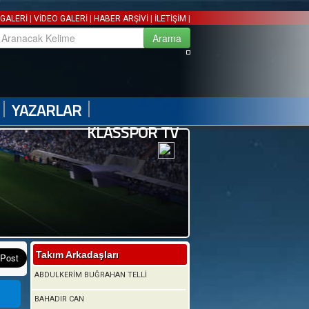
|
|
|
|
GALERİ
VİDEO GALERİ
HABER ARŞİVİ
İLETİŞİM
|
|
YAZARLAR
KLASSPOR TV
Takım Arkadaşları
ABDULKERİM BUĞRAHAN TELLİ
BAHADIR CAN