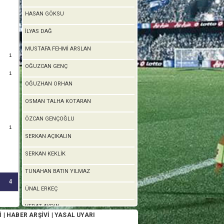
HASAN GÖKSU
İLYAS DAĞ
MUSTAFA FEHMİ ARSLAN
1
OĞUZCAN GENÇ
1
OĞUZHAN ORHAN
OSMAN TALHA KOTARAN
ÖZCAN GENÇOĞLU
1
SERKAN AÇIKALIN
SERKAN KEKLİK
TUNAHAN BATIN YILMAZ
4
ÜNAL ERKEÇ
VEDAT AYDIN
İ
|
HABER ARŞİVİ
|
YASAL UYARI