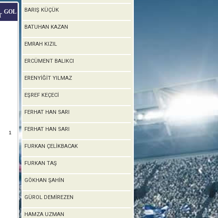
BARIŞ KÜÇÜK
GOL
T
BATUHAN KAZAN
EMRAH KIZIL
ERCÜMENT BALIKCI
ERENYİĞİT YILMAZ
EŞREF KEÇECİ
FERHAT HAN SARI
FERHAT HAN SARI
1
FURKAN ÇELİKBACAK
FURKAN TAŞ
GÖKHAN ŞAHİN
GÜROL DEMİREZEN
HAMZA UZMAN