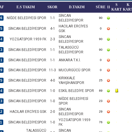
S
K
AF
E.S TAKIM
SKOR
D.TAKIM
SÜRE
11
KART
KAR
SİNCAN
26
NİĞDE BELEDİYESİ SPOR
1-1
90
BELEDİYESPOR
HACILAR ERCİYES
25
SİNCAN BELEDİYESPOR
4-1
0
GSK
SİNCAN
24
YOZGATSPOR 1959 FK
2-3
90
BELEDİYESPOR
TALASGÜCÜ
23
SİNCAN BELEDİYESPOR
1-1
90
BELEDİYESPOR
21
SİNCAN BELEDİYESPOR
1-1
ANKARA T.K.İ.
0
19
SİNCAN BELEDİYESPOR
11-3
MUCURGÜCÜ SPOR
0
KIRIKKALE
15
SİNCAN BELEDİYESPOR
4-0
25
YAHŞİHANSPOR
14
SİNCAN BELEDİYESPOR
1-0
ESKİL BELEDİYE SPOR
89
NİĞDE BELEDİYESİ
13
SİNCAN BELEDİYESPOR
1-0
23
SPOR
SİNCAN
12
HACILAR ERCİYES GSK
2-0
29
BELEDİYESPOR
YOZGATSPOR 1959
11
SİNCAN BELEDİYESPOR
1-0
76
FK
TALASGÜCÜ
SİNCAN