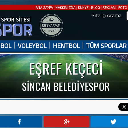
|
|
|
|
|
ANA SAYFA
HAKKIMIZDA
KÜNYE
BLOG
REKLAM
FOTO 
Site İçi Arama
|
|
|
TBOL
VOLEYBOL
HENTBOL
TÜM SPORLAR
EŞREF KEÇECİ
SİNCAN BELEDİYESPOR