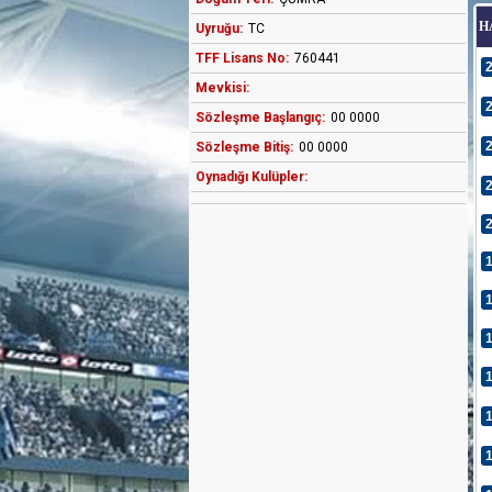
H
Uyruğu:
TC
TFF Lisans No:
760441
Mevkisi:
Sözleşme Başlangıç:
00 0000
Sözleşme Bitiş:
00 0000
Oynadığı Kulüpler: