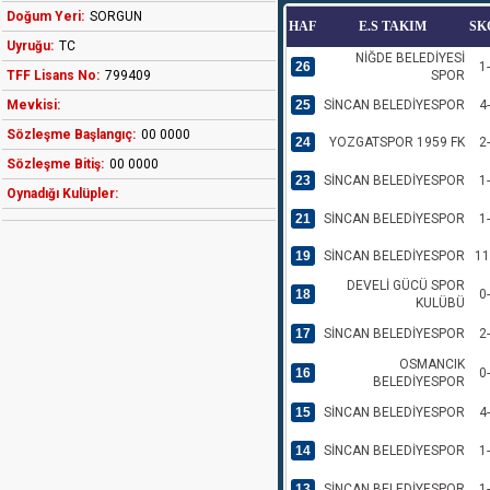
Doğum Yeri:
SORGUN
HAF
E.S TAKIM
SK
Uyruğu:
TC
NİĞDE BELEDİYESİ
26
1
TFF Lisans No:
799409
SPOR
Mevkisi:
25
SİNCAN BELEDİYESPOR
4
Sözleşme Başlangıç:
00 0000
24
YOZGATSPOR 1959 FK
2
Sözleşme Bitiş:
00 0000
23
SİNCAN BELEDİYESPOR
1
Oynadığı Kulüpler:
21
SİNCAN BELEDİYESPOR
1
19
SİNCAN BELEDİYESPOR
11
DEVELİ GÜCÜ SPOR
18
0
KULÜBÜ
17
SİNCAN BELEDİYESPOR
2
OSMANCIK
16
0
BELEDİYESPOR
15
SİNCAN BELEDİYESPOR
4
14
SİNCAN BELEDİYESPOR
1
13
SİNCAN BELEDİYESPOR
1