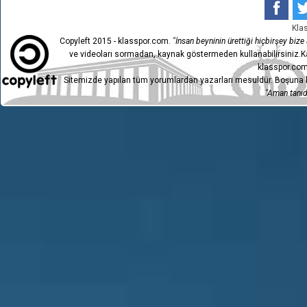
Kla
Copyleft 2015 - klasspor.com.
"İnsan beyninin ürettiği hiçbirşey bize a
ve videoları sormadan, kaynak göstermeden kullanabilirsiniz.Ka
klasspor.com
Sitemizde yapılan tüm yorumlardan yazarları mesuldür. Boşuna h
"Aman tanıdı