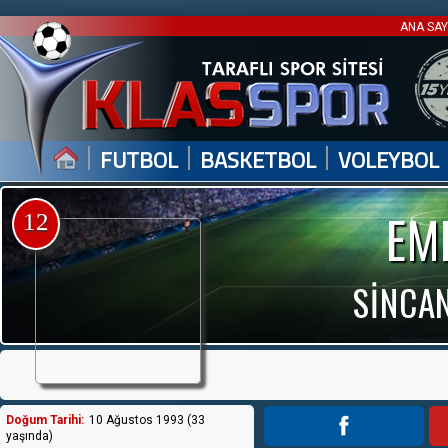
ANA SA
|
|
|
FUTBOL
BASKETBOL
VOLEYBOL
EM
12
SİNCA
Doğum Tarihi:
10 Ağustos 1993 (33
yaşında)