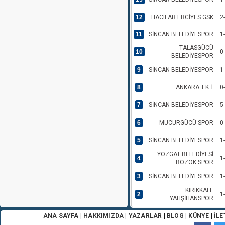
12
HACILAR ERCİYES GSK
2
11
SİNCAN BELEDİYESPOR
1
TALASGÜCÜ
10
0
BELEDİYESPOR
9
SİNCAN BELEDİYESPOR
1
8
ANKARA T.K.İ.
0
7
SİNCAN BELEDİYESPOR
5
6
MUCURGÜCÜ SPOR
0
5
SİNCAN BELEDİYESPOR
1
YOZGAT BELEDİYESİ
4
1
BOZOK SPOR
3
SİNCAN BELEDİYESPOR
1
KIRIKKALE
2
1
YAHŞİHANSPOR
1
ESKİL BELEDİYE SPOR
0
ANA SAYFA
|
HAKKIMIZDA
|
YAZARLAR
|
BLOG
|
KÜNYE
|
İLE