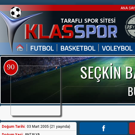
ANA SA
|
|
|
FUTBOL
BASKETBOL
VOLEYBOL
SEÇKİN B
90
B
Doğum Tarihi:
03 Mart 2005 (21 yaşında)
Doğum Yeri:
ANTALYA