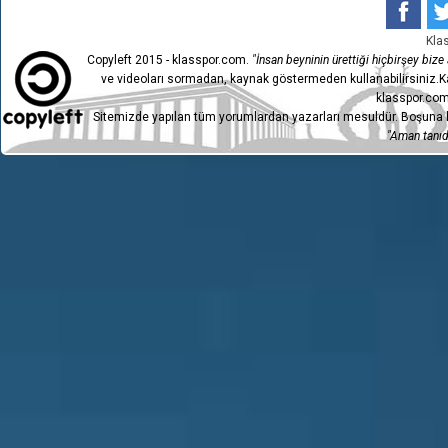
Kla
Copyleft 2015 - klasspor.com.
"İnsan beyninin ürettiği hiçbirşey bize a
ve videoları sormadan, kaynak göstermeden kullanabilirsiniz.Ka
klasspor.com
Sitemizde yapılan tüm yorumlardan yazarları mesuldür. Boşuna h
"Aman tanıdı