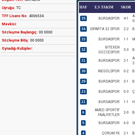
HAF
E.S TAKIM
SKOR
Uyruğu:
TC
TFF Lisans No:
4006534
A
35
BURSASPOR
4-1
G
Mevkisi:
34
ISPARTA 32 SPOR
2-2
B
Sözleşme Başlangıç:
00 0000
33
BURSASPOR
1-1
M
Sözleşme Bitiş:
00 0000
BITEXEN
Oynadığı Kulüpler:
32
3-3
B
DÜZCESPOR
A
31
BURSASPOR
2-1
2
30
İNEGÖLSPOR
0-2
B
29
BURSASPOR
3-1
B
23
BURSASPOR
0-3
Ç
21
BURSASPOR
1-1
H
AMED SPORTİF
6
2-0
B
FAALİYETLER
5
BURSASPOR
6-0
S
4
ÇORUM FK
2-1
B