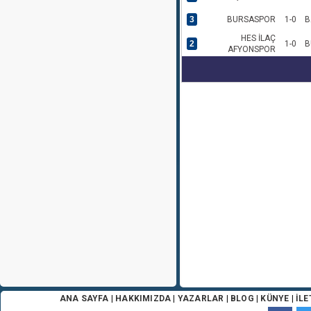
3
BURSASPOR
1-0
B
HES İLAÇ
2
1-0
B
AFYONSPOR
ANA SAYFA
|
HAKKIMIZDA
|
YAZARLAR
|
BLOG
|
KÜNYE
|
İLE