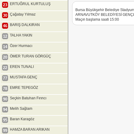
ERTUĞRUL KURTULUŞ
23
Bursa Büyükşehir Belediye Stady
Çağatay Yılmaz
ARNAVUTKÖY BELEDİYESİ GENÇLİK
30
Maçın başlama saati 15:00
BARIŞ DALKIRAN
46
TALHA YAKIN
12
Özer Hurmacı
14
ÖMER TURAN GÖRGÜÇ
20
EREN TUNALI
22
MUSTAFA GENÇ
77
EMRE TEPEGÖZ
78
Seçkin Batuhan Fırıncı
90
Melih Sağlam
94
Baran Karagöz
95
HAMZA BARAN ARIKAN
99