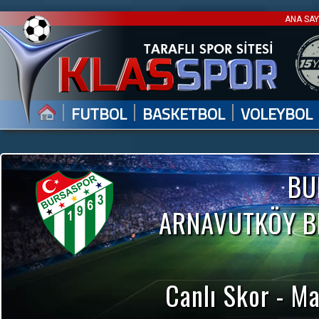
ANA SA
|
|
|
FUTBOL
BASKETBOL
VOLEYBOL
BU
ARNAVUTKÖY BE
Canlı Skor - Ma