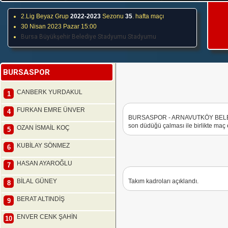
2.Lig Beyaz Grup
2022-2023
Sezonu
35
. hafta maçı
30 Nisan 2023 Pazar 15:00
Bursa Büyükşehir Belediye Stadyumu Stadyumu
BURSASPOR
CANBERK YURDAKUL
1
FURKAN EMRE ÜNVER
4
BURSASPOR - ARNAVUTKÖY BELEDİ
son düdüğü çalması ile birlikte maç e
OZAN İSMAİL KOÇ
5
KUBİLAY SÖNMEZ
6
HASAN AYAROĞLU
7
BİLAL GÜNEY
Takım kadroları açıklandı.
8
BERAT ALTINDİŞ
9
ENVER CENK ŞAHİN
10