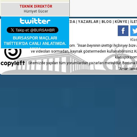
TEKNİK DİREKTÖR
Hürriyet Gücer
ANA SAYFA
|
HAKKIMIZDA
|
YAZARLAR
|
BLOG
|
KÜNYE
|
İLE
BURSASPOR MAÇLARI
Kla
TWİTTER'DA CANLI ANLATIMDA.
Copyleft 2015 - klasspor.com.
"İnsan beyninin ürettiği hiçbirşey bize a
10604
ve videoları sormadan, kaynak göstermeden kullanabilirsiniz.Ka
klasspor.com
Sitemizde yapılan tüm yorumlardan yazarları mesuldür. Boşuna h
"Aman tanıdı