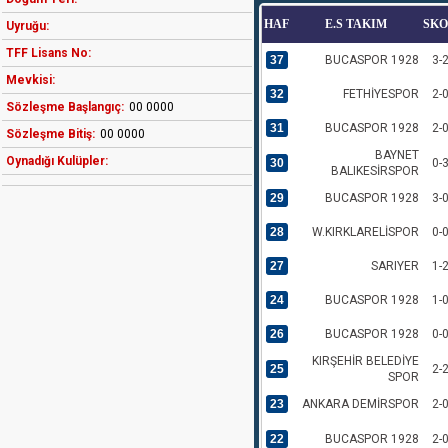
HAF
E.S TAKIM
SK
Uyruğu:
TFF Lisans No:
37
BUCASPOR 1928
3-
Mevkisi:
32
FETHİYESPOR
2-
Sözleşme Başlangıç:
00 0000
31
BUCASPOR 1928
2-
Sözleşme Bitiş:
00 0000
BAYNET
Oynadığı Kulüpler:
30
0-
BALIKESİRSPOR
29
BUCASPOR 1928
3-
28
W.KIRKLARELİSPOR
0-
27
SARIYER
1-
24
BUCASPOR 1928
1-
26
BUCASPOR 1928
0-
KIRŞEHİR BELEDİYE
25
2-
SPOR
23
ANKARA DEMİRSPOR
2-
22
BUCASPOR 1928
2-