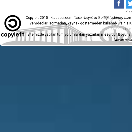
8
BUCASPOR 1928
3-
Kla
Copyleft 2015 - klasspor.com.
"İnsan beyninin ürettiği hiçbirşey bize a
7
SERİK BELEDİYESPOR
1-
ve videoları sormadan, kaynak göstermeden kullanabilirsiniz.Ka
6
BUCASPOR 1928
0-
klasspor.com
Sitemizde yapılan tüm yorumlardan yazarları mesuldür. Boşuna h
5
KOCAELİSPOR
1-
"Aman tanıdı
4
BUCASPOR 1928
1-
GMG
3
0-
KASTAMONUSPOR
TECO KARACABEY
1
0-
BEL.