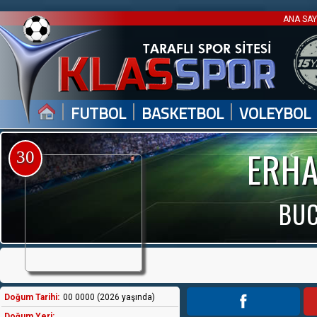
ANA SA
|
|
|
FUTBOL
BASKETBOL
VOLEYBOL
ERHA
30
BUC
Doğum Tarihi:
00 0000 (2026 yaşında)
Doğum Yeri: