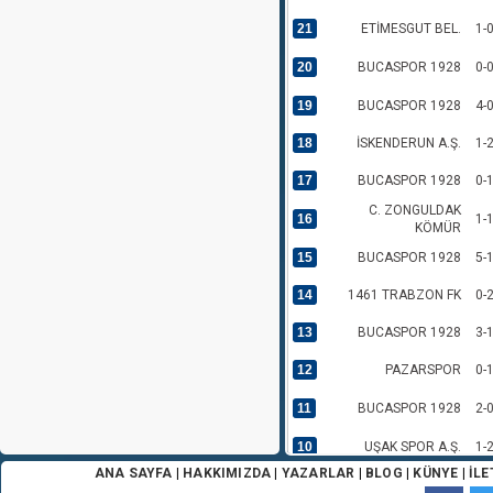
21
ETİMESGUT BEL.
1-
20
BUCASPOR 1928
0-
19
BUCASPOR 1928
4-
18
İSKENDERUN A.Ş.
1-
17
BUCASPOR 1928
0-
C. ZONGULDAK
16
1-
KÖMÜR
15
BUCASPOR 1928
5-
14
1461 TRABZON FK
0-
13
BUCASPOR 1928
3-
12
PAZARSPOR
0-
11
BUCASPOR 1928
2-
10
UŞAK SPOR A.Ş.
1-
ANA SAYFA
|
HAKKIMIZDA
|
YAZARLAR
|
BLOG
|
KÜNYE
|
İLE
9
BUCASPOR 1928
0-