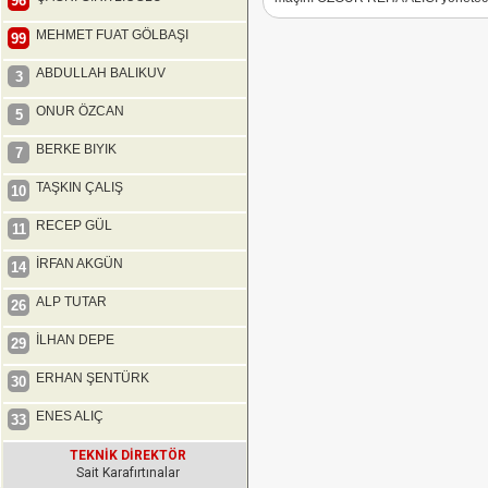
96
MEHMET FUAT GÖLBAŞI
99
ABDULLAH BALIKUV
3
ONUR ÖZCAN
5
BERKE BIYIK
7
TAŞKIN ÇALIŞ
10
RECEP GÜL
11
İRFAN AKGÜN
14
ALP TUTAR
26
İLHAN DEPE
29
ERHAN ŞENTÜRK
30
ENES ALIÇ
33
TEKNİK DİREKTÖR
Sait Karafırtınalar