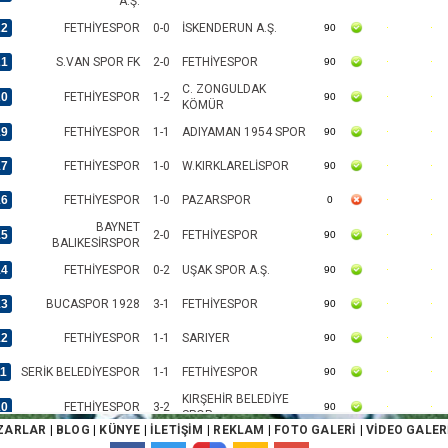
A.Ş.
22
FETHİYESPOR
0-0
İSKENDERUN A.Ş.
90
21
S.VAN SPOR FK
2-0
FETHİYESPOR
90
C. ZONGULDAK
20
FETHİYESPOR
1-2
90
KÖMÜR
19
FETHİYESPOR
1-1
ADIYAMAN 1954 SPOR
90
17
FETHİYESPOR
1-0
W.KIRKLARELİSPOR
90
16
FETHİYESPOR
1-0
PAZARSPOR
0
BAYNET
15
2-0
FETHİYESPOR
90
BALIKESİRSPOR
14
FETHİYESPOR
0-2
UŞAK SPOR A.Ş.
90
13
BUCASPOR 1928
3-1
FETHİYESPOR
90
12
FETHİYESPOR
1-1
SARIYER
90
11
SERİK BELEDİYESPOR
1-1
FETHİYESPOR
90
KIRŞEHİR BELEDİYE
10
FETHİYESPOR
3-2
90
SPOR
ZARLAR
|
BLOG
|
KÜNYE
|
İLETİŞİM
|
REKLAM
|
FOTO GALERİ
|
VİDEO GALER
9
KOCAELİSPOR
4-3
FETHİYESPOR
90