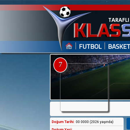
|
|
FUTBOL
BASKE
7
Doğum Tarihi:
00 0000 (2026 yaşında)
Doğum Yeri: