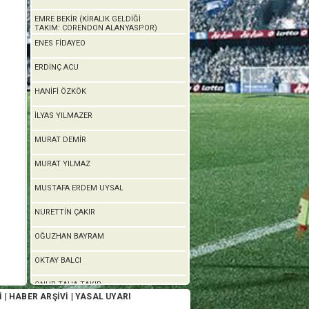
EMRE BEKİR (KİRALIK GELDİĞİ
TAKIM: CORENDON ALANYASPOR)
ENES FİDAYEO
ERDİNÇ ACU
HANİFİ ÖZKÖK
İLYAS YILMAZER
MURAT DEMİR
MURAT YILMAZ
MUSTAFA ERDEM UYSAL
NURETTİN ÇAKIR
OĞUZHAN BAYRAM
OKTAY BALCI
ONUR TAHA TAKIR
İ
|
HABER ARŞİVİ
|
YASAL UYARI
RIDVAN TÜRKER