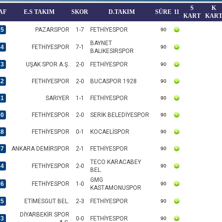
S
K
AF
E.S TAKIM
SKOR
D.TAKIM
SÜRE
11
KART
KAR
35
PAZARSPOR
1-7
FETHİYESPOR
90
BAYNET
34
FETHİYESPOR
7-1
90
BALIKESİRSPOR
33
UŞAK SPOR A.Ş.
2-0
FETHİYESPOR
90
32
FETHİYESPOR
2-0
BUCASPOR 1928
90
31
SARIYER
1-1
FETHİYESPOR
90
30
FETHİYESPOR
2-0
SERİK BELEDİYESPOR
90
28
FETHİYESPOR
0-1
KOCAELİSPOR
90
27
ANKARA DEMİRSPOR
2-1
FETHİYESPOR
90
TECO KARACABEY
24
FETHİYESPOR
2-0
90
BEL.
GMG
26
FETHİYESPOR
1-0
90
KASTAMONUSPOR
25
ETİMESGUT BEL.
2-3
FETHİYESPOR
90
DİYARBEKİR SPOR
23
0-0
FETHİYESPOR
90