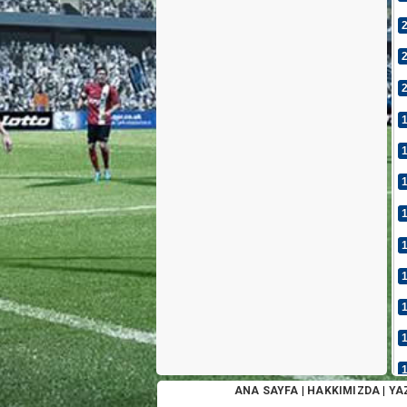
ANA SAYFA
|
HAKKIMIZDA
|
YA