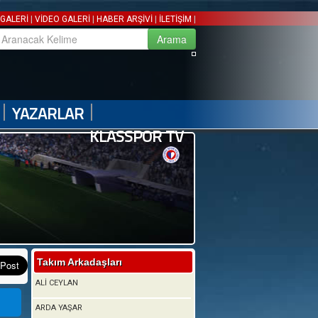
|
|
|
|
GALERİ
VİDEO GALERİ
HABER ARŞİVİ
İLETİŞİM
|
|
YAZARLAR
KLASSPOR TV
Takım Arkadaşları
ALİ CEYLAN
ARDA YAŞAR