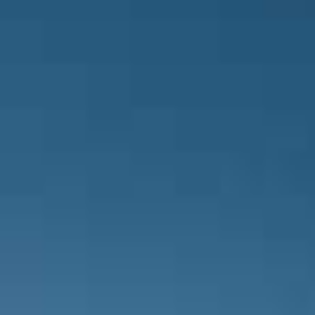
Fethiyespor takımında oyuncu değiş
Taşkın oyuna giren isim.
Etimesgut Belediyespor takımında o
Reşo Akın oyuna giren isim.
Fethiyespor takımında oyuncu değiş
Yılmaz oyuna giren isim.
Fethiyespor takımının teknik direktö
Emre Bekir çıkıyor ve yerine İlyas Yı