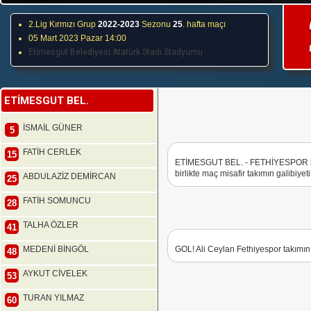
2.Lig Kırmızı Grup
2022-2023
Sezonu
25
. hafta maçı
05 Mart 2023 Pazar 14:00
Etimesgut Belediyesi Atatürk Stadı Stadyumu
ETİMESGUT BEL.
İSMAİL GÜNER
5
FATİH CERLEK
15
ETİMESGUT BEL. - FETHİYESPOR ka
birlikte maç misafir takımın galibiyet
ABDULAZİZ DEMİRCAN
25
FATİH SOMUNCU
28
TALHA ÖZLER
41
MEDENİ BİNGÖL
GOL! Ali Ceylan Fethiyespor takımını
48
AYKUT CİVELEK
53
TURAN YILMAZ
60