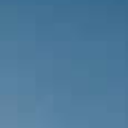
GOL! Fatih Somuncu Etimesgut Beledi
GOL! Fethiyespor takımı, Berkay Saman
Hakem ikinci yarıyı başlatıyor.
Hakem müsabakanın ilk yarısını bitir