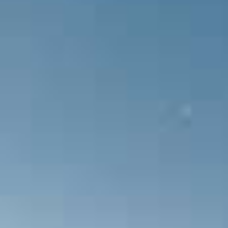
Fethiyespor takımında Selçuk Alibaz 
cezalandırılıyor.
GOL! Hüseyin Fıstıkçı Etimesgut Bele
İlk düdük çalıyor ve maç başlıyor.