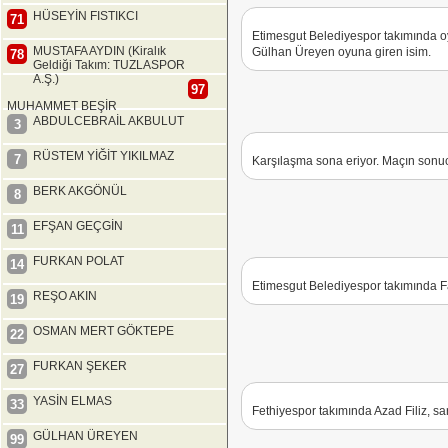
HÜSEYİN FISTIKCI
71
Etimesgut Belediyespor takımında oy
MUSTAFA AYDIN (Kiralık
Gülhan Üreyen oyuna giren isim.
78
Geldiği Takım: TUZLASPOR
A.Ş.)
97
MUHAMMET BEŞİR
ABDULCEBRAİL AKBULUT
3
RÜSTEM YİĞİT YIKILMAZ
7
Karşılaşma sona eriyor. Maçın sonuc
BERK AKGÖNÜL
8
EFŞAN GEÇGİN
11
FURKAN POLAT
14
Etimesgut Belediyespor takımında Fa
REŞO AKIN
19
OSMAN MERT GÖKTEPE
22
FURKAN ŞEKER
27
YASİN ELMAS
33
Fethiyespor takımında Azad Filiz, sar
GÜLHAN ÜREYEN
99