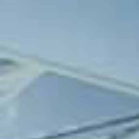
Takım kadroları açıklandı.
Etimesgut Belediyesi Atatürk Stad
FETHİYESPOR maçını AHMET ECEVİT