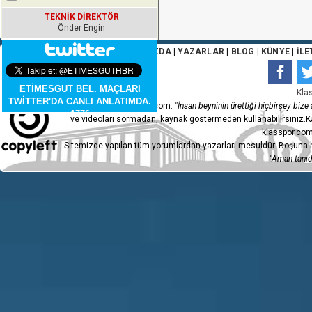
TEKNİK DİREKTÖR
Önder Engin
ANA SAYFA
|
HAKKIMIZDA
|
YAZARLAR
|
BLOG
|
KÜNYE
|
İLE
GOL! Skora 2 - 2 eşitlik geldi. Fethi
ETİMESGUT BEL. MAÇLARI
Kla
TWİTTER'DA CANLI ANLATIMDA.
Copyleft 2015 - klasspor.com.
"İnsan beyninin ürettiği hiçbirşey bize a
1776
ve videoları sormadan, kaynak göstermeden kullanabilirsiniz.Ka
klasspor.com
Sitemizde yapılan tüm yorumlardan yazarları mesuldür. Boşuna h
Fethiyespor takımında oyuncu değişi
"Aman tanıdı
oyuna giren isim.
Fethiyespor takımında oyuncu değiş
oyuna giren isim.