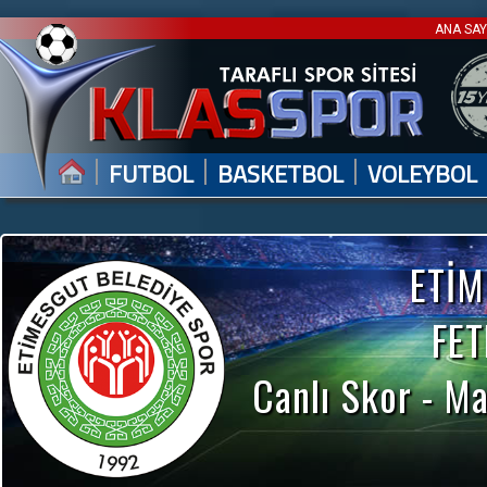
ANA SA
|
|
|
FUTBOL
BASKETBOL
VOLEYBOL
ETİM
FE
Canlı Skor - Ma