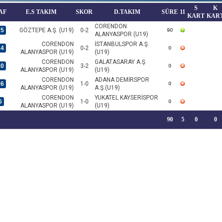
S
K
AF
E.S TAKIM
SKOR
D.TAKIM
SÜRE
11
KART
KAR
CORENDON
25
GÖZTEPE A.Ş. (U19)
0-2
90
ALANYASPOR (U19)
CORENDON
İSTANBULSPOR A.Ş.
24
0-2
0
ALANYASPOR (U19)
(U19)
CORENDON
GALATASARAY A.Ş.
20
3-2
0
ALANYASPOR (U19)
(U19)
CORENDON
ADANA DEMİRSPOR
16
1-0
0
ALANYASPOR (U19)
A.Ş.(U19)
CORENDON
YUKATEL KAYSERİSPOR
6
1-0
0
ALANYASPOR (U19)
(U19)
90
5
0
0