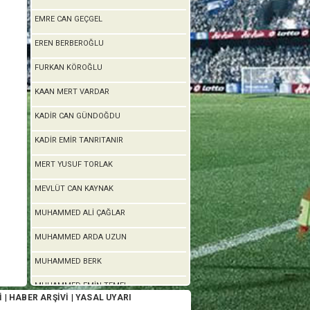
EMRE CAN GEÇGEL
EREN BERBEROĞLU
FURKAN KÖROĞLU
KAAN MERT VARDAR
KADİR CAN GÜNDOĞDU
KADİR EMİR TANRITANIR
MERT YUSUF TORLAK
MEVLÜT CAN KAYNAK
MUHAMMED ALİ ÇAĞLAR
MUHAMMED ARDA UZUN
MUHAMMED BERK
MUHAMMED EMİN TEMEL
İ
|
HABER ARŞİVİ
|
YASAL UYARI
MUSA KOÇ