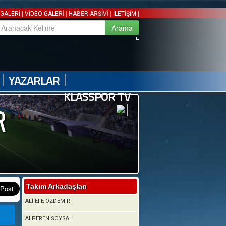
|
|
|
|
GALERİ
VİDEO GALERİ
HABER ARŞİVİ
İLETİŞİM
|
|
YAZARLAR
KLASSPOR TV
R
Takım Arkadaşları
ALİ EFE ÖZDEMİR
ALPEREN SOYSAL