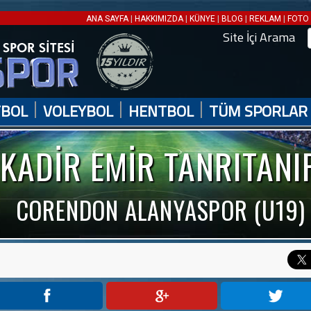
|
|
|
|
|
ANA SAYFA
HAKKIMIZDA
KÜNYE
BLOG
REKLAM
FOTO 
Site İçi Arama
|
|
|
TBOL
VOLEYBOL
HENTBOL
TÜM SPORLAR
KADİR EMİR TANRITANI
CORENDON ALANYASPOR (U19)