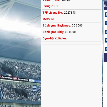
H
Uyruğu:
TC
TFF Lisans No:
2027143
Mevkisi:
Sözleşme Başlangıç:
00 0000
Sözleşme Bitiş:
00 0000
Oynadığı Kulüpler: