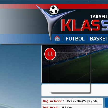
|
|
FUTBOL
BASKE
11
Doğum Tarihi:
13 Ocak 2004 (22 yaşında)
Doğum Yeri:
ALANYA