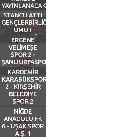
YAYINLANACAK?
Futbol
STANCU ATTI
GENÇLERBİRLİĞİ
UMUT
Basketbol
TAZELEDİ
ERGENE
VELİMEŞE
Voleybol
SPOR 2 -
ŞANLIURFASPOR
Hentbol
2
KARDEMİR
KARABÜKSPOR
Bisiklet
2 - KIRŞEHİR
BELEDİYE
Diğer Sporlar
SPOR 2
NİĞDE
Sosyal Medya
ANADOLU FK
6 - UŞAK SPOR
Facebook
A.Ş. 1