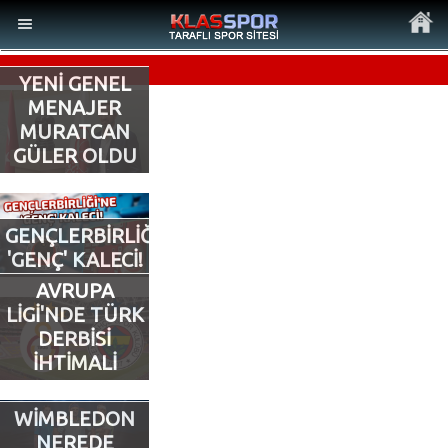
YENİ GENEL
MENAJER
MURATCAN
GÜLER OLDU
MENÜ
Ana Sayfa
GENÇLERBİRLİĞİ’NE
'GENÇ' KALECİ!
Son Dakika Haberler
AVRUPA
LİGİ'NDE TÜRK
Foto Galeri
DERBİSİ
İHTİMALİ
Video Galeri
WİMBLEDON
Ankara Takımları
NEREDE