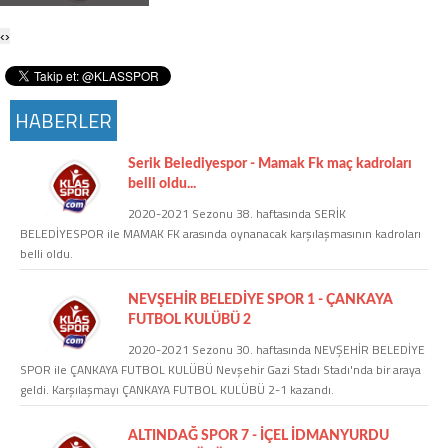
Twitter
‹
›
Google Plus
HABERLER
Instagram
Serik Belediyespor - Mamak Fk maç kadroları
Hakkımızda
belli oldu...
2020-2021 Sezonu 38. haftasında SERİK
Hakkımızda
BELEDİYESPOR ile MAMAK FK arasında oynanacak karşılaşmasının kadroları
belli oldu.
Blog
NEVŞEHİR BELEDİYE SPOR 1 - ÇANKAYA
FUTBOL KULÜBÜ 2
Künye
2020-2021 Sezonu 30. haftasında NEVŞEHİR BELEDİYE
SPOR ile ÇANKAYA FUTBOL KULÜBÜ Nevşehir Gazi Stadı Stadı'nda bir araya
geldi. Karşılaşmayı ÇANKAYA FUTBOL KULÜBÜ 2-1 kazandı.
İletişim
ALTINDAĞ SPOR 7 - İÇEL İDMANYURDU
Web Sürüme Geç