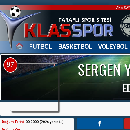
ANA SA
|
|
|
FUTBOL
BASKETBOL
VOLEYBOL
SERGEN 
97
E
Doğum Tarihi:
00 0000 (2026 yaşında)
Doğum Yeri: