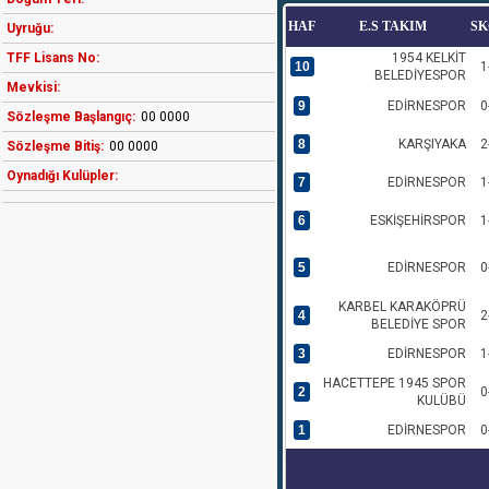
HAF
E.S TAKIM
SK
Uyruğu:
TFF Lisans No:
1954 KELKİT
10
1
BELEDİYESPOR
Mevkisi:
9
EDİRNESPOR
0
Sözleşme Başlangıç:
00 0000
8
KARŞIYAKA
2
Sözleşme Bitiş:
00 0000
Oynadığı Kulüpler:
7
EDİRNESPOR
1
6
ESKİŞEHİRSPOR
1
5
EDİRNESPOR
0
KARBEL KARAKÖPRÜ
4
2
BELEDİYE SPOR
3
EDİRNESPOR
1
HACETTEPE 1945 SPOR
2
0
KULÜBÜ
1
EDİRNESPOR
0