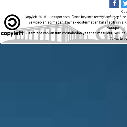
Kla
Copyleft 2015 - klasspor.com.
"İnsan beyninin ürettiği hiçbirşey bize a
ve videoları sormadan, kaynak göstermeden kullanabilirsiniz.Ka
klasspor.com
Sitemizde yapılan tüm yorumlardan yazarları mesuldür. Boşuna h
"Aman tanıdı