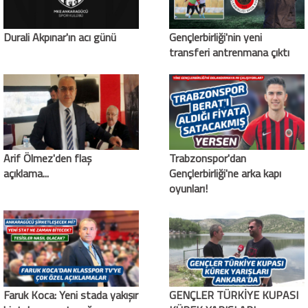
Durali Akpınar'ın acı günü
Gençlerbirliği'nin yeni
transferi antrenmana çıktı
Arif Ölmez'den flaş
Trabzonspor'dan
açıklama...
Gençlerbirliği'ne arka kapı
oyunları!
Faruk Koca: Yeni stada yakışır
GENÇLER TÜRKİYE KUPASI