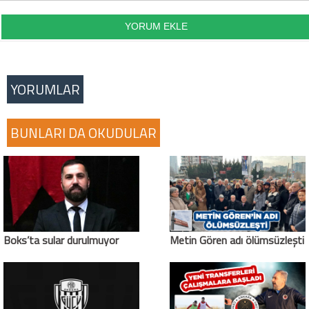
YORUMLAR
BUNLARI DA OKUDULAR
Boks’ta sular durulmuyor
Metin Gören adı ölümsüzleşti