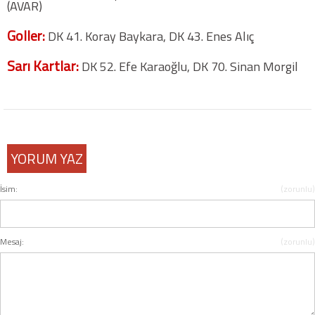
(AVAR)
Goller:
DK 41. Koray Baykara, DK 43. Enes Alıç
COPYLEFT 2014. AGB Bilişim Teknolojileri
Sarı Kartlar:
DK 52. Efe Karaoğlu, DK 70. Sinan Morgil
YORUM YAZ
İsim:
(zorunlu)
Mesaj:
(zorunlu)