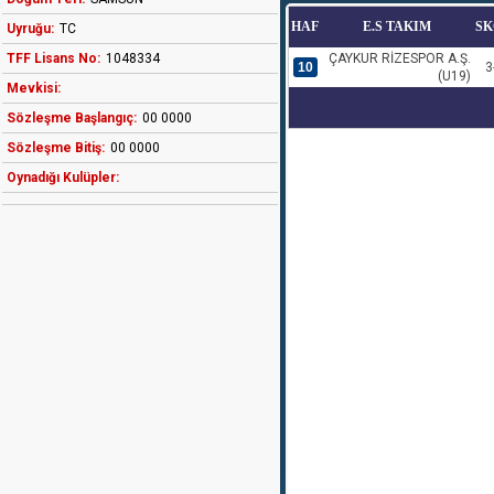
HAF
E.S TAKIM
SK
Uyruğu:
TC
TFF Lisans No:
1048334
ÇAYKUR RİZESPOR A.Ş.
10
3
(U19)
Mevkisi:
Sözleşme Başlangıç:
00 0000
Sözleşme Bitiş:
00 0000
Oynadığı Kulüpler: