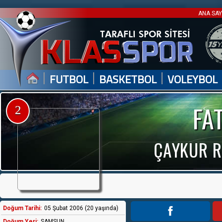
ANA SA
|
|
|
FUTBOL
BASKETBOL
VOLEYBOL
FA
2
ÇAYKUR Rİ
Doğum Tarihi:
05 Şubat 2006 (20 yaşında)
Doğum Yeri:
SAMSUN