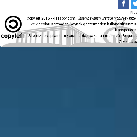
Kla
Copyleft 2015 - klasspor.com.
"İnsan beyninin ürettiği hiçbirşey bize a
ve videoları sormadan, kaynak göstermeden kullanabilirsiniz.Ka
klasspor.com
Sitemizde yapılan tüm yorumlardan yazarları mesuldür. Boşuna h
"Aman tanıdı