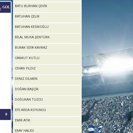
BATU BURHAN ÇEVİK
GOL
T
BATUHAN ÇELİK
BATUHAN KESİKOĞLU
BİLAL MUSA ŞENTÜRK
BURAK SEFA KAVRAZ
CANKUT KUTLU
CİHAN YILDIZ
DENİZ DİLMEN
DOĞAN BAŞÇİK
DOĞUKAN TUZCU
EFE ARDA KOYUNCU
0
EMİR ATİK
ERAY HALİDİ