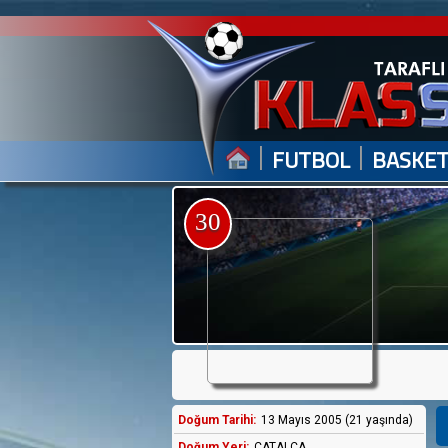
|
|
FUTBOL
BASKE
30
Doğum Tarihi:
13 Mayıs 2005 (21 yaşında)
Doğum Yeri:
ÇATALCA