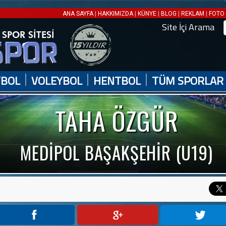
|
|
|
|
|
ANA SAYFA
HAKKIMIZDA
KÜNYE
BLOG
REKLAM
FOTO 
Site İçi Arama
|
|
|
TBOL
VOLEYBOL
HENTBOL
TÜM SPORLAR
TAHA ÖZGÜR
MEDİPOL BAŞAKŞEHİR (U19)