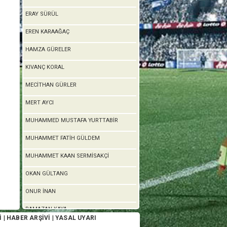
ERAY SÜRÜL
EREN KARAAĞAÇ
HAMZA GÜRELER
KIVANÇ KORAL
MECİTHAN GÜRLER
MERT AYCI
MUHAMMED MUSTAFA YURTTABİR
MUHAMMET FATİH GÜLDEM
MUHAMMET KAAN SERMİSAKÇİ
OKAN GÜLTANG
ONUR İNAN
RAMAZAN KAYA
İ
|
HABER ARŞİVİ
|
YASAL UYARI
SEYİTHAN FIRAT KAP