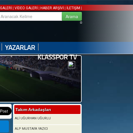
|
|
|
|
GALERİ
VİDEO GALERİ
HABER ARŞİVİ
İLETİŞİM
|
|
YAZARLAR
KLASSPOR TV
Takım Arkadaşları
ALİ UĞURHAN UĞURLU
ALP MUSTAFA YAZICI