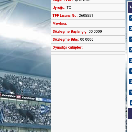
H
Uyruğu:
TC
TFF Lisans No:
2605551
Mevkisi:
Sözleşme Başlangıç:
00 0000
Sözleşme Bitiş:
00 0000
Oynadığı Kulüpler: