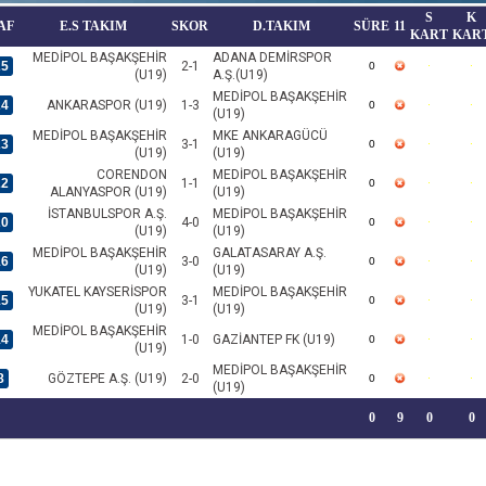
S
K
AF
E.S TAKIM
SKOR
D.TAKIM
SÜRE
11
KART
KAR
MEDİPOL BAŞAKŞEHİR
ADANA DEMİRSPOR
25
2-1
0
(U19)
A.Ş.(U19)
MEDİPOL BAŞAKŞEHİR
24
ANKARASPOR (U19)
1-3
0
(U19)
MEDİPOL BAŞAKŞEHİR
MKE ANKARAGÜCÜ
23
3-1
0
(U19)
(U19)
CORENDON
MEDİPOL BAŞAKŞEHİR
22
1-1
0
ALANYASPOR (U19)
(U19)
İSTANBULSPOR A.Ş.
MEDİPOL BAŞAKŞEHİR
20
4-0
0
(U19)
(U19)
MEDİPOL BAŞAKŞEHİR
GALATASARAY A.Ş.
16
3-0
0
(U19)
(U19)
YUKATEL KAYSERİSPOR
MEDİPOL BAŞAKŞEHİR
15
3-1
0
(U19)
(U19)
MEDİPOL BAŞAKŞEHİR
14
1-0
GAZİANTEP FK (U19)
0
(U19)
MEDİPOL BAŞAKŞEHİR
8
GÖZTEPE A.Ş. (U19)
2-0
0
(U19)
0
9
0
0