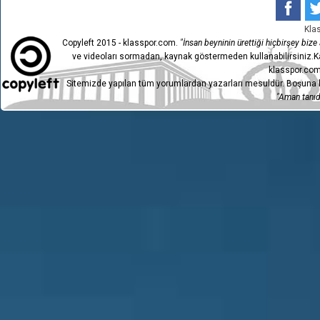
Kla
Copyleft 2015 - klasspor.com.
"İnsan beyninin ürettiği hiçbirşey bize a
ve videoları sormadan, kaynak göstermeden kullanabilirsiniz.Ka
klasspor.com
Sitemizde yapılan tüm yorumlardan yazarları mesuldür. Boşuna h
"Aman tanıdı