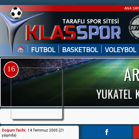
ANA SA
|
|
|
FUTBOL
BASKETBOL
VOLEYBOL
AR
16
YUKATEL 
Doğum Tarihi:
14 Temmuz 2005 (21
yaşında)