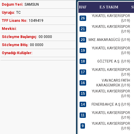
Doğum Yeri:
SAMSUN
HAF
E.S TAKIM
S
Uyruğu:
TC
YUKATEL KAYSERİSPOR
26
TFF Lisans No:
1049419
(U19)
YUKATEL KAYSERİSPOR
Mevkisi:
21
(U19)
Sözleşme Başlangıç:
00 0000
20
MKE ANKARAGÜCÜ (U19)
Sözleşme Bitiş:
00 0000
YUKATEL KAYSERİSPOR
19
Oynadığı Kulüpler:
(U19)
18
GÖZTEPE A.Ş. (U19)
YUKATEL KAYSERİSPOR
17
(U19)
VAVACARS FATİH
16
KARAGÜMRÜK (U19)
YUKATEL KAYSERİSPOR
15
(U19)
14
FENERBAHÇE A.Ş (U19)
YUKATEL KAYSERİSPOR
11
(U19)
YUKATEL KAYSERİSPOR
9
(U19)