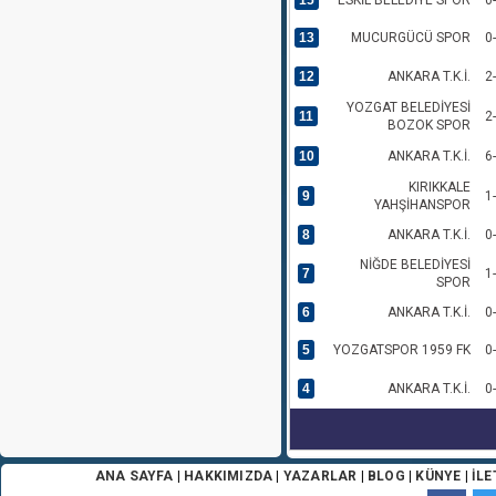
15
ESKİL BELEDİYE SPOR
0
13
MUCURGÜCÜ SPOR
0
12
ANKARA T.K.İ.
2
YOZGAT BELEDİYESİ
11
2
BOZOK SPOR
10
ANKARA T.K.İ.
6
KIRIKKALE
9
1
YAHŞİHANSPOR
8
ANKARA T.K.İ.
0
NİĞDE BELEDİYESİ
7
1
SPOR
6
ANKARA T.K.İ.
0
5
YOZGATSPOR 1959 FK
0
4
ANKARA T.K.İ.
0
ANA SAYFA
|
HAKKIMIZDA
|
YAZARLAR
|
BLOG
|
KÜNYE
|
İLE