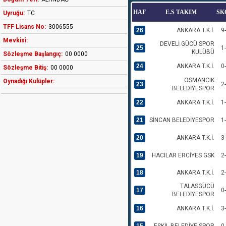
HAF
E.S TAKIM
SK
Uyruğu:
TC
TFF Lisans No:
3006555
26
ANKARA T.K.İ.
9
Mevkisi:
DEVELİ GÜCÜ SPOR
25
1
KULÜBÜ
Sözleşme Başlangıç:
00 0000
24
ANKARA T.K.İ.
0
Sözleşme Bitiş:
00 0000
OSMANCIK
Oynadığı Kulüpler:
23
2
BELEDİYESPOR
22
ANKARA T.K.İ.
1
21
SİNCAN BELEDİYESPOR
1
20
ANKARA T.K.İ.
3
19
HACILAR ERCİYES GSK
2
18
ANKARA T.K.İ.
2
TALASGÜCÜ
17
0
BELEDİYESPOR
16
ANKARA T.K.İ.
3