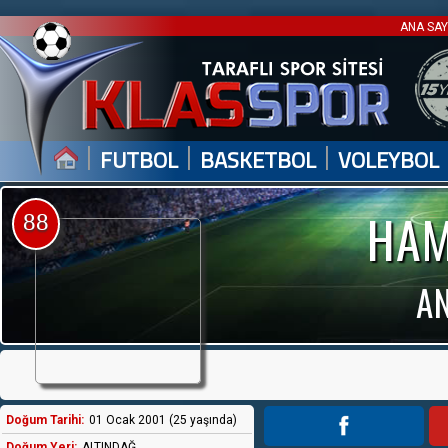
ANA SA
|
|
|
FUTBOL
BASKETBOL
VOLEYBOL
HAM
88
AN
Doğum Tarihi:
01 Ocak 2001 (25 yaşında)
Doğum Yeri:
ALTINDAĞ