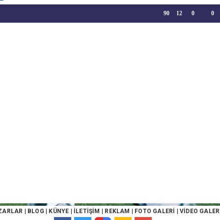
90
12
0
0
ZARLAR
|
BLOG
|
KÜNYE
|
İLETİŞİM
|
REKLAM
|
FOTO GALERİ
|
VİDEO GALER