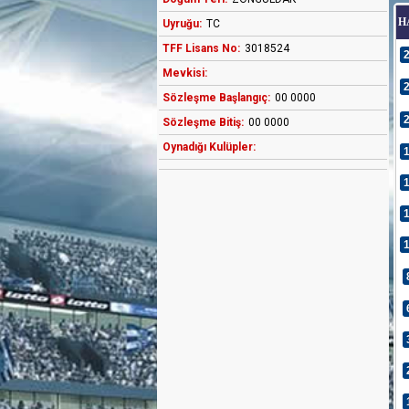
H
Uyruğu:
TC
TFF Lisans No:
3018524
Mevkisi:
Sözleşme Başlangıç:
00 0000
Sözleşme Bitiş:
00 0000
Oynadığı Kulüpler: