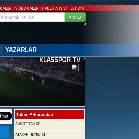
|
|
|
|
GALERİ
VİDEO GALERİ
HABER ARŞİVİ
İLETİŞİM
|
|
YAZARLAR
KLASSPOR TV
Takım Arkadaşları
AHMET TAMET
ATAKAN HEYBETLİ