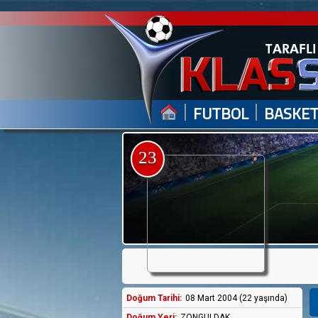
|
|
FUTBOL
BASKE
23
Doğum Tarihi:
08 Mart 2004 (22 yaşında)
Doğum Yeri:
ZONGULDAK