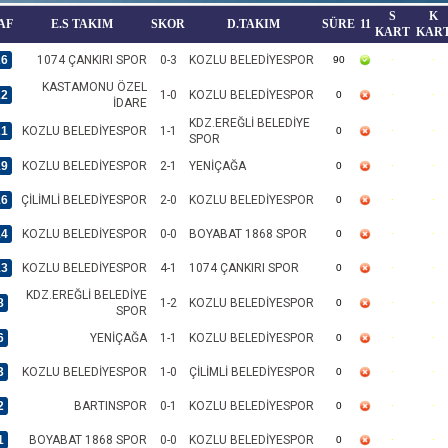
S
K
AF
E.S TAKIM
SKOR
D.TAKIM
SÜRE
11
KART
KAR
26
1074 ÇANKIRI SPOR
0-3
KOZLU BELEDİYESPOR
90
KASTAMONU ÖZEL
22
1-0
KOZLU BELEDİYESPOR
0
İDARE
KDZ.EREĞLİ BELEDİYE
21
KOZLU BELEDİYESPOR
1-1
0
SPOR
19
KOZLU BELEDİYESPOR
2-1
YENİÇAĞA
0
16
ÇİLİMLİ BELEDİYESPOR
2-0
KOZLU BELEDİYESPOR
0
14
KOZLU BELEDİYESPOR
0-0
BOYABAT 1868 SPOR
0
13
KOZLU BELEDİYESPOR
4-1
1074 ÇANKIRI SPOR
0
KDZ.EREĞLİ BELEDİYE
8
1-2
KOZLU BELEDİYESPOR
0
SPOR
6
YENİÇAĞA
1-1
KOZLU BELEDİYESPOR
0
3
KOZLU BELEDİYESPOR
1-0
ÇİLİMLİ BELEDİYESPOR
0
2
BARTINSPOR
0-1
KOZLU BELEDİYESPOR
0
1
BOYABAT 1868 SPOR
0-0
KOZLU BELEDİYESPOR
0