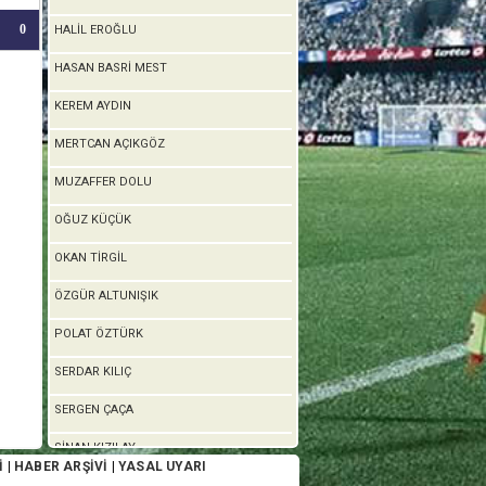
0
HALİL EROĞLU
HASAN BASRİ MEST
KEREM AYDIN
MERTCAN AÇIKGÖZ
MUZAFFER DOLU
OĞUZ KÜÇÜK
OKAN TİRGİL
ÖZGÜR ALTUNIŞIK
POLAT ÖZTÜRK
SERDAR KILIÇ
SERGEN ÇAÇA
SİNAN KIZILAY
İ
|
HABER ARŞİVİ
|
YASAL UYARI
TUNCER BAYSAL