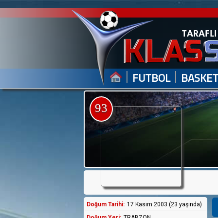
|
|
FUTBOL
BASKE
93
Doğum Tarihi:
17 Kasım 2003 (23 yaşında)
Doğum Yeri:
TRABZON