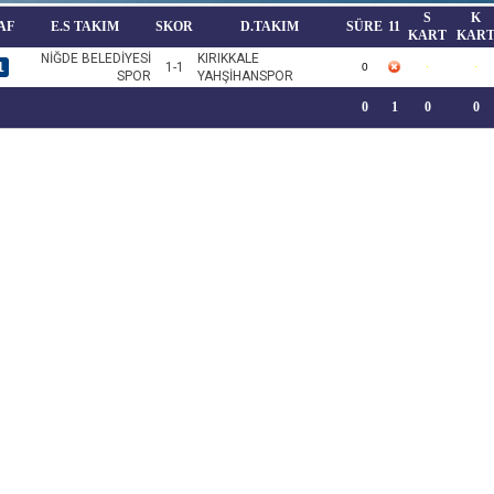
S
K
AF
E.S TAKIM
SKOR
D.TAKIM
SÜRE
11
KART
KAR
NİĞDE BELEDİYESİ
KIRIKKALE
1
1-1
0
SPOR
YAHŞİHANSPOR
0
1
0
0