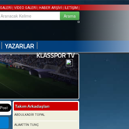
|
|
|
|
GALERİ
VİDEO GALERİ
HABER ARŞİVİ
İLETİŞİM
|
|
YAZARLAR
KLASSPOR TV
Takım Arkadaşları
ABDULKADİR TOPAL
ALAATTİN TUNÇ