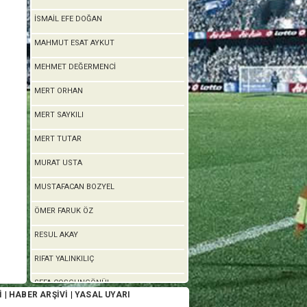
İSMAİL EFE DOĞAN
MAHMUT ESAT AYKUT
MEHMET DEĞERMENCİ
MERT ORHAN
MERT SAYKILI
MERT TUTAR
MURAT USTA
MUSTAFACAN BOZYEL
ÖMER FARUK ÖZ
RESUL AKAY
RIFAT YALINKILIÇ
SEFA COŞGUNGÖNÜL
İ
|
HABER ARŞİVİ
|
YASAL UYARI
SEMİH ÖZTÜRK