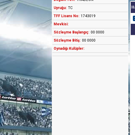
H
Uyruğu:
TC
TFF Lisans No:
1743019
Mevkisi:
Sözleşme Başlangıç:
00 0000
Sözleşme Bitiş:
00 0000
Oynadığı Kulüpler: