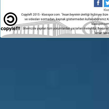
Kla
Copyleft 2015 - klasspor.com.
"İnsan beyninin ürettiği hiçbirşey bize a
ve videoları sormadan, kaynak göstermeden kullanabilirsiniz.Ka
klasspor.com
Sitemizde yapılan tüm yorumlardan yazarları mesuldür. Boşuna h
"Aman tanıdı