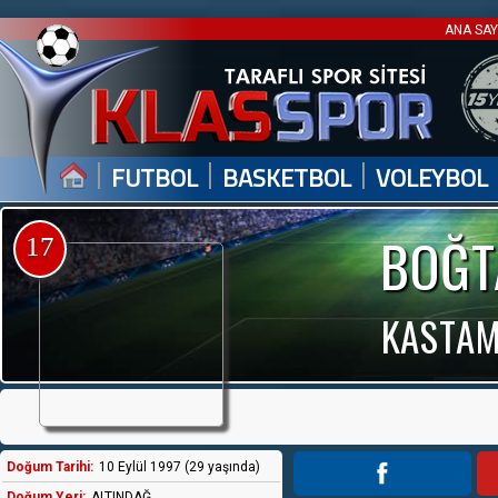
ANA SA
|
|
|
FUTBOL
BASKETBOL
VOLEYBOL
BOĞT
17
KASTAM
Doğum Tarihi:
10 Eylül 1997 (29 yaşında)
Doğum Yeri:
ALTINDAĞ