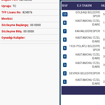
HAF
E.S TAKIM
SK
Uyruğu:
TC
TFF Lisans No:
824576
GÖLBAŞI BELEDİYE
13
5
SPOR
Mevkisi:
KASTAMONU ÖZEL
8
1
İDARE
Sözleşme Başlangıç:
00 0000
7
KAVAKLIDERESPOR
1
Sözleşme Bitiş:
00 0000
Oynadığı Kulüpler:
KASTAMONU ÖZEL
6
0
İDARE
1926 POLATLI BELEDİYE
5
0
SPOR
KASTAMONU ÖZEL
4
3
İDARE
KASTAMONU ÖZEL
3
3
İDARE
2
DEVREK BELEDİYESPOR
1
KASTAMONU ÖZEL
1
2
İDARE