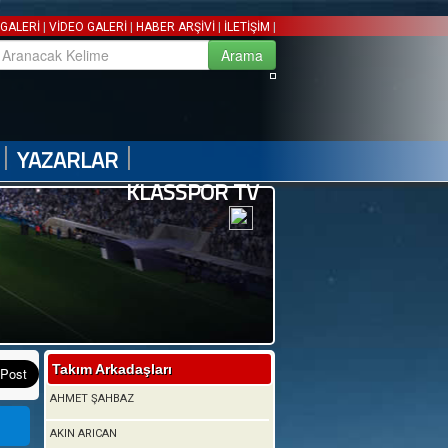
|
|
|
|
GALERİ
VİDEO GALERİ
HABER ARŞİVİ
İLETİŞİM
|
|
YAZARLAR
KLASSPOR TV
Takım Arkadaşları
AHMET ŞAHBAZ
AKIN ARICAN