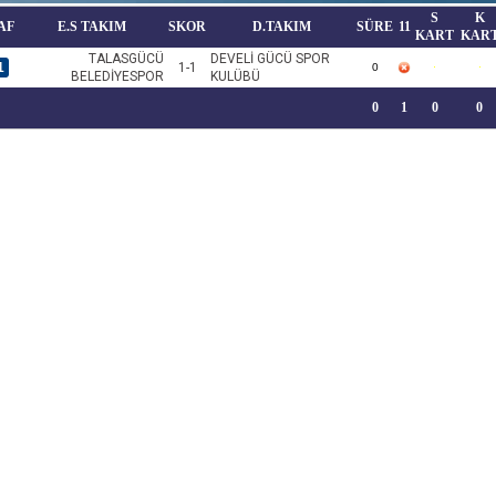
S
K
AF
E.S TAKIM
SKOR
D.TAKIM
SÜRE
11
KART
KAR
TALASGÜCÜ
DEVELİ GÜCÜ SPOR
1
1-1
0
BELEDİYESPOR
KULÜBÜ
0
1
0
0