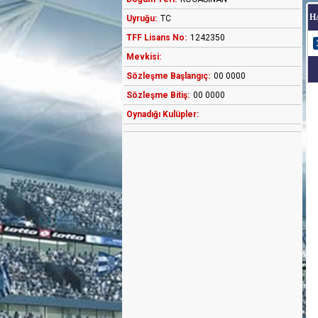
H
Uyruğu:
TC
TFF Lisans No:
1242350
Mevkisi:
Sözleşme Başlangıç:
00 0000
Sözleşme Bitiş:
00 0000
Oynadığı Kulüpler: