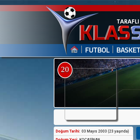
|
|
FUTBOL
BASKE
20
Doğum Tarihi:
03 Mayıs 2003 (23 yaşında)
Doğum Yeri:
KOCASİNAN