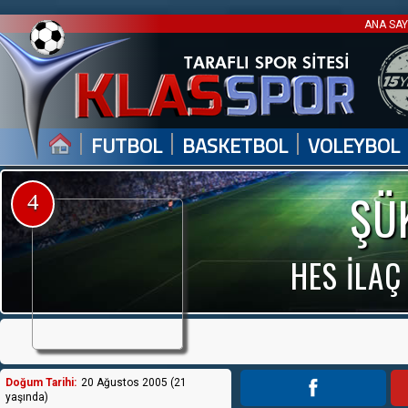
ANA SA
|
|
|
FUTBOL
BASKETBOL
VOLEYBOL
ŞÜ
4
HES İLAÇ
Doğum Tarihi:
20 Ağustos 2005 (21
yaşında)