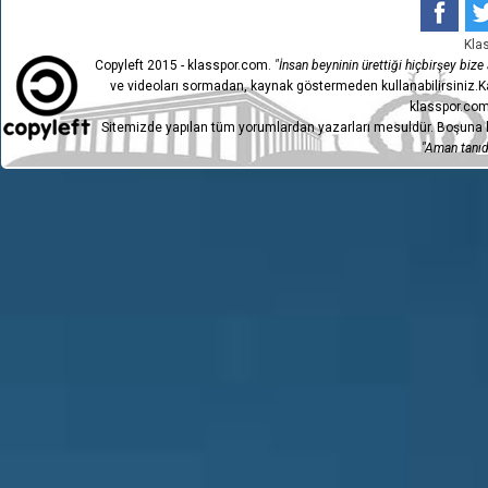
Kla
Copyleft 2015 - klasspor.com.
"İnsan beyninin ürettiği hiçbirşey bize a
ve videoları sormadan, kaynak göstermeden kullanabilirsiniz.Ka
klasspor.com
Sitemizde yapılan tüm yorumlardan yazarları mesuldür. Boşuna h
"Aman tanıdı