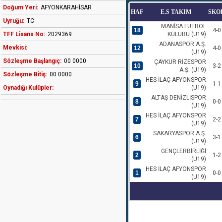
Doğum Yeri:
AFYONKARAHİSAR
HAF
E.S TAKIM
SKO
Uyruğu:
TC
MANİSA FUTBOL
18
4-0
TFF Lisans No:
2029369
KULÜBÜ (U19)
ADANASPOR A.Ş.
Mevkisi:
12
4-0
(U19)
Sözleşme Başlangıç:
00 0000
ÇAYKUR RİZESPOR
10
3-2
A.Ş. (U19)
Sözleşme Bitiş:
00 0000
HES İLAÇ AFYONSPOR
9
1-1
Oynadığı Kulüpler:
(U19)
ALTAŞ DENİZLİSPOR
8
0-0
(U19)
HES İLAÇ AFYONSPOR
7
2-2
(U19)
SAKARYASPOR A.Ş.
6
3-1
(U19)
GENÇLERBİRLİĞİ
2
1-2
(U19)
HES İLAÇ AFYONSPOR
1
0-0
(U19)