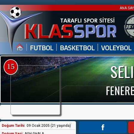
ANA SA
|
|
|
FUTBOL
BASKETBOL
VOLEYBOL
SEL
15
FENERB
Doğum Tarihi:
09 Ocak 2005 (21 yaşında)
Doğum Yeri:
AGH GHALA