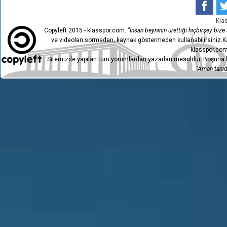
Kla
Copyleft 2015 - klasspor.com.
"İnsan beyninin ürettiği hiçbirşey bize a
ve videoları sormadan, kaynak göstermeden kullanabilirsiniz.Ka
klasspor.com
Sitemizde yapılan tüm yorumlardan yazarları mesuldür. Boşuna h
"Aman tanıdı