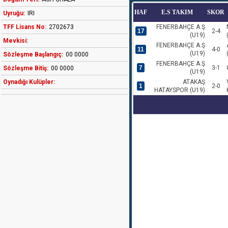
HAF
E.S TAKIM
SKOR
Uyruğu:
IRI
TFF Lisans No:
2702673
FENERBAHÇE A.Ş
17
2-4
(U19)
Mevkisi:
FENERBAHÇE A.Ş
11
4-0
(U19)
Sözleşme Başlangıç:
00 0000
FENERBAHÇE A.Ş
7
3-1
Sözleşme Bitiş:
00 0000
(U19)
Oynadığı Kulüpler:
ATAKAŞ
1
2-0
HATAYSPOR (U19)