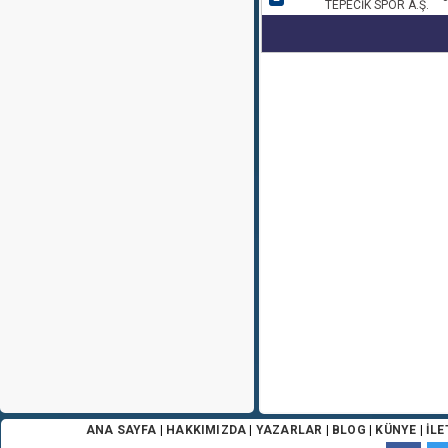
TEPECİK SPOR A.Ş.
ANA SAYFA
|
HAKKIMIZDA
|
YAZARLAR
|
BLOG
|
KÜNYE
|
İLE