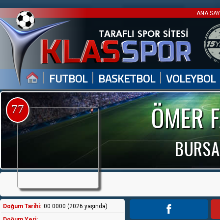
ANA SA
|
|
|
FUTBOL
BASKETBOL
VOLEYBOL
ÖMER 
77
BURSA
Doğum Tarihi:
00 0000 (2026 yaşında)
Doğum Yeri: