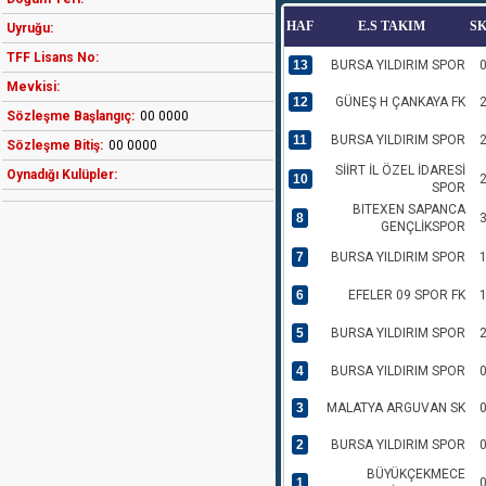
HAF
E.S TAKIM
S
Uyruğu:
TFF Lisans No:
13
BURSA YILDIRIM SPOR
0
Mevkisi:
12
GÜNEŞ H ÇANKAYA FK
2
Sözleşme Başlangıç:
00 0000
11
BURSA YILDIRIM SPOR
2
Sözleşme Bitiş:
00 0000
SİİRT İL ÖZEL İDARESİ
Oynadığı Kulüpler:
10
2
SPOR
BITEXEN SAPANCA
8
3
GENÇLİKSPOR
7
BURSA YILDIRIM SPOR
1
6
EFELER 09 SPOR FK
1
5
BURSA YILDIRIM SPOR
2
4
BURSA YILDIRIM SPOR
0
3
MALATYA ARGUVAN SK
0
2
BURSA YILDIRIM SPOR
0
BÜYÜKÇEKMECE
1
0