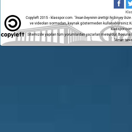
Kla
Copyleft 2015 - klasspor.com.
"İnsan beyninin ürettiği hiçbirşey bize a
ve videoları sormadan, kaynak göstermeden kullanabilirsiniz.Ka
klasspor.com
Sitemizde yapılan tüm yorumlardan yazarları mesuldür. Boşuna h
"Aman tanıdı