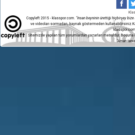
Kla
Copyleft 2015 - klasspor.com.
"İnsan beyninin ürettiği hiçbirşey bize a
ve videoları sormadan, kaynak göstermeden kullanabilirsiniz.Ka
klasspor.com
Sitemizde yapılan tüm yorumlardan yazarları mesuldür. Boşuna h
"Aman tanıdı