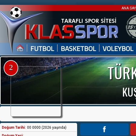
ANA SA
|
|
|
FUTBOL
BASKETBOL
VOLEYBOL
TÜRK
2
KU
Doğum Tarihi:
00 0000 (2026 yaşında)
Doğum Yeri: