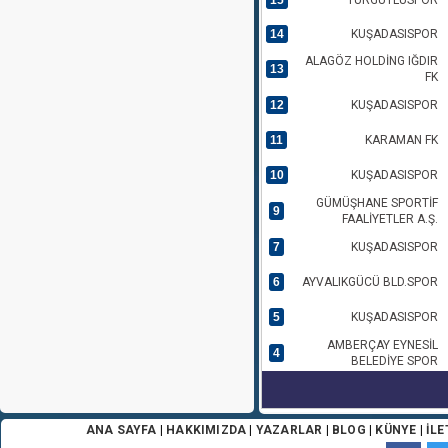
15
TURGUTLUSPOR
14
KUŞADASISPOR
ALAGÖZ HOLDİNG IĞDIR
13
FK
12
KUŞADASISPOR
11
KARAMAN FK
10
KUŞADASISPOR
GÜMÜŞHANE SPORTİF
9
FAALİYETLER A.Ş.
7
KUŞADASISPOR
6
AYVALIKGÜCÜ BLD.SPOR
5
KUŞADASISPOR
AMBERÇAY EYNESİL
4
BELEDİYE SPOR
ANA SAYFA
|
HAKKIMIZDA
|
YAZARLAR
|
BLOG
|
KÜNYE
|
İLE