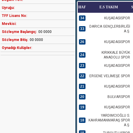
HAF
E.S TAKIM
Uyruğu:
TFF Lisans No:
34
KUŞADASISPOR
Mevkisi:
DARICA GENÇLERBİRLİĞİ
33
A.Ş.
Sözleşme Başlangıç:
00 0000
Sözleşme Bitiş:
00 0000
26
KUŞADASISPOR
Oynadığı Kulüpler:
KIRIKKALE BÜYÜK
24
ANADOLU SPOR
23
KUŞADASISPOR
22
ERGENE VELİMEŞE SPOR
21
KUŞADASISPOR
20
BULVARSPOR
19
KUŞADASISPOR
YARDIMCIOĞLU S.
18
KAHRAMANMARAŞ SPOR
A.Ş.