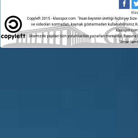
6
KARŞIYAKA
2
KARBEL KARAKÖPRÜ
Kla
5
3
BELEDİYE SPOR
Copyleft 2015 - klasspor.com.
"İnsan beyninin ürettiği hiçbirşey bize a
KARBEL KARAKÖPRÜ
ve videoları sormadan, kaynak göstermeden kullanabilirsiniz.Ka
4
2
BELEDİYE SPOR
klasspor.com
HACETTEPE 1945 SPOR
Sitemizde yapılan tüm yorumlardan yazarları mesuldür. Boşuna h
3
0
KULÜBÜ
"Aman tanıdı
KARBEL KARAKÖPRÜ
2
1
BELEDİYE SPOR
1
1922 KONYASPOR
0