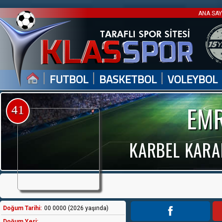
ANA SA
|
|
|
FUTBOL
BASKETBOL
VOLEYBOL
EMR
41
KARBEL KARA
Doğum Tarihi:
00 0000 (2026 yaşında)
Doğum Yeri: