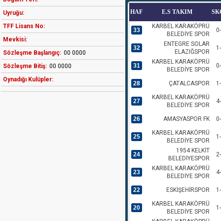
HAF
E.S TAKIM
SK
Uyruğu:
TFF Lisans No:
KARBEL KARAKÖPRÜ
33
0
BELEDİYE SPOR
Mevkisi:
ENTEGRE SOLAR
32
1
ELAZIĞSPOR
Sözleşme Başlangıç:
00 0000
KARBEL KARAKÖPRÜ
31
0
Sözleşme Bitiş:
00 0000
BELEDİYE SPOR
Oynadığı Kulüpler:
28
ÇATALCASPOR
1
KARBEL KARAKÖPRÜ
27
4
BELEDİYE SPOR
26
AMASYASPOR FK
0
KARBEL KARAKÖPRÜ
25
1
BELEDİYE SPOR
1954 KELKİT
24
2
BELEDİYESPOR
KARBEL KARAKÖPRÜ
23
4
BELEDİYE SPOR
22
ESKİŞEHİRSPOR
1
KARBEL KARAKÖPRÜ
20
1
BELEDİYE SPOR