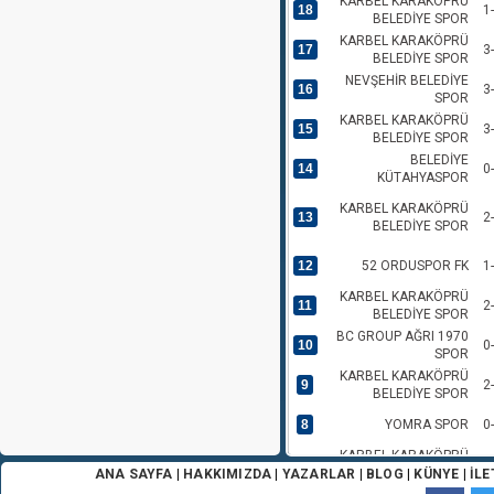
KARBEL KARAKÖPRÜ
18
1
BELEDİYE SPOR
KARBEL KARAKÖPRÜ
17
3
BELEDİYE SPOR
NEVŞEHİR BELEDİYE
16
3
SPOR
KARBEL KARAKÖPRÜ
15
3
BELEDİYE SPOR
BELEDİYE
14
0
KÜTAHYASPOR
KARBEL KARAKÖPRÜ
13
2
BELEDİYE SPOR
12
52 ORDUSPOR FK
1
KARBEL KARAKÖPRÜ
11
2
BELEDİYE SPOR
BC GROUP AĞRI 1970
10
0
SPOR
KARBEL KARAKÖPRÜ
9
2
BELEDİYE SPOR
8
YOMRA SPOR
0
KARBEL KARAKÖPRÜ
7
0
BELEDİYE SPOR
ANA SAYFA
|
HAKKIMIZDA
|
YAZARLAR
|
BLOG
|
KÜNYE
|
İLE