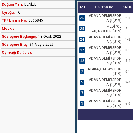
Doğum Yeri:
DENİZLİ
HAF
E.S TAKIM
SKOR
Uyruğu:
TC
ADANA DEMİRSPOR
26
2-0
TFF Lisans No:
3505845
A.Ş.(U19)
MEDİPOL
Mevkisi:
25
2-1
BAŞAKŞEHİR (U19)
Sözleşme Başlangıç:
13 Ocak 2022
ADANA DEMİRSPOR
24
1-3
A.Ş.(U19)
Sözleşme Bitiş:
31 Mayıs 2025
ADANA DEMİRSPOR
17
3-1
Oynadığı Kulüpler:
A.Ş.(U19)
ADANA DEMİRSPOR
12
3-4
A.Ş.(U19)
ATAKAŞ HATAYSPOR
7
0-1
(U19)
ADANA DEMİRSPOR
5
3-4
A.Ş.(U19)
ADANA DEMİRSPOR
3
1-1
A.Ş.(U19)
ADANA DEMİRSPOR
1
6-0
A.Ş.(U19)