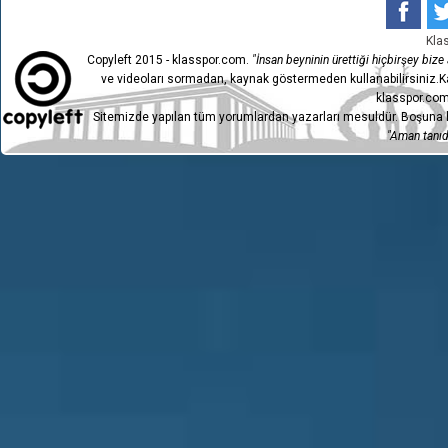
Kla
Copyleft 2015 - klasspor.com.
"İnsan beyninin ürettiği hiçbirşey bize a
ve videoları sormadan, kaynak göstermeden kullanabilirsiniz.Ka
klasspor.com
Sitemizde yapılan tüm yorumlardan yazarları mesuldür. Boşuna h
"Aman tanıdı