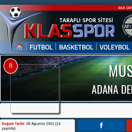
ANA SA
|
|
|
FUTBOL
BASKETBOL
VOLEYBOL
MUS
8
ADANA DE
Doğum Tarihi:
08 Ağustos 2002 (24
yaşında)