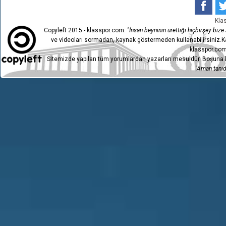
2
SERİK BELEDİYESPOR
1-
Kla
GMG
Copyleft 2015 - klasspor.com.
"İnsan beyninin ürettiği hiçbirşey bize a
1
1-
KASTAMONUSPOR
ve videoları sormadan, kaynak göstermeden kullanabilirsiniz.Ka
klasspor.com
Sitemizde yapılan tüm yorumlardan yazarları mesuldür. Boşuna h
"Aman tanıdı