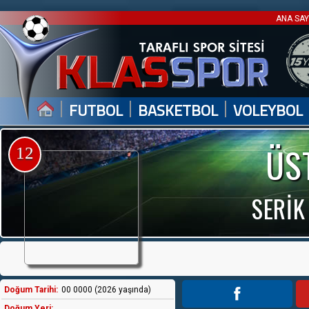
ANA SA
|
|
|
FUTBOL
BASKETBOL
VOLEYBOL
ÜS
12
SERİK
Doğum Tarihi:
00 0000 (2026 yaşında)
Doğum Yeri: