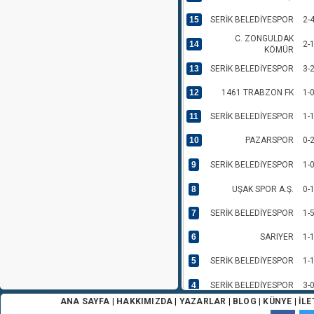
15
SERİK BELEDİYESPOR
2-
C. ZONGULDAK
14
2-
KÖMÜR
13
SERİK BELEDİYESPOR
3-
12
1461 TRABZON FK
1-
11
SERİK BELEDİYESPOR
1-
10
PAZARSPOR
0-
9
SERİK BELEDİYESPOR
1-
8
UŞAK SPOR A.Ş.
0-
7
SERİK BELEDİYESPOR
1-
6
SARIYER
1-
5
SERİK BELEDİYESPOR
1-
4
SERİK BELEDİYESPOR
3-
ANA SAYFA
|
HAKKIMIZDA
|
YAZARLAR
|
BLOG
|
KÜNYE
|
İLE
3
KOCAELİSPOR
0-