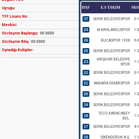
HAF
E.S TAKIM
SK
Uyruğu:
TFF Lisans No:
37
SERİK BELEDİYESPOR
0-
Mevkisi:
24
W.KIRKLARELİSPOR
1-
Sözleşme Başlangıç:
00 0000
26
BUCASPOR 1928
0-
Sözleşme Bitiş:
00 0000
Oynadığı Kulüpler:
25
SERİK BELEDİYESPOR
1-
KIRŞEHİR BELEDİYE
23
1-
SPOR
22
SERİK BELEDİYESPOR
0-
21
ANKARA DEMİRSPOR
2-
20
SERİK BELEDİYESPOR
1-
19
SERİK BELEDİYESPOR
3-
TECO KARACABEY
18
1-
BEL.
17
SERİK BELEDİYESPOR
4-
16
İSKENDERUN A.Ş.
1-