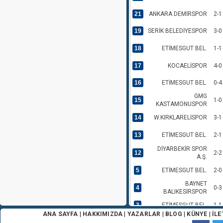
21
ANKARA DEMİRSPOR
2-1
19
SERİK BELEDİYESPOR
3-0
18
ETİMESGUT BEL.
1-1
17
KOCAELİSPOR
4-0
16
ETİMESGUT BEL.
0-4
GMG
15
1-0
KASTAMONUSPOR
14
W.KIRKLARELİSPOR
3-1
13
ETİMESGUT BEL.
2-1
DİYARBEKİR SPOR
12
2-2
A.Ş.
5
ETİMESGUT BEL.
2-0
BAYNET
4
0-3
BALIKESİRSPOR
3
ETİMESGUT BEL.
1-1
ANA SAYFA
|
HAKKIMIZDA
|
YAZARLAR
|
BLOG
|
KÜNYE
|
İLE
2
BUCASPOR 1928
2-1