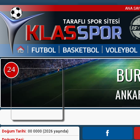
ANA SA
|
|
|
FUTBOL
BASKETBOL
VOLEYBOL
BUR
24
ANKA
Doğum Tarihi:
00 0000 (2026 yaşında)
Doğum Yeri: