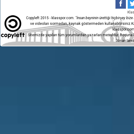
1
ETİMESGUT BEL.
1-1
Kla
Copyleft 2015 - klasspor.com.
"İnsan beyninin ürettiği hiçbirşey bize a
ve videoları sormadan, kaynak göstermeden kullanabilirsiniz.Ka
klasspor.com
Sitemizde yapılan tüm yorumlardan yazarları mesuldür. Boşuna h
"Aman tanıdı