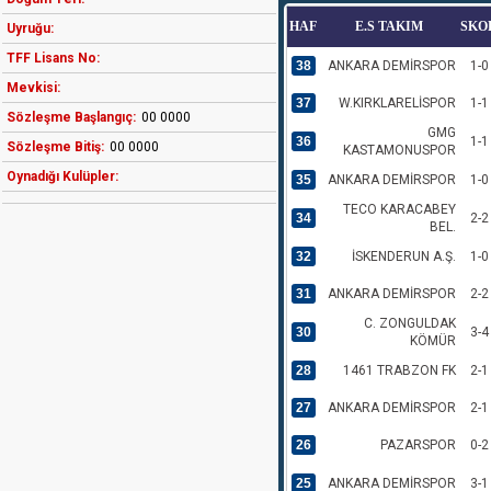
HAF
E.S TAKIM
SKO
Uyruğu:
TFF Lisans No:
38
ANKARA DEMİRSPOR
1-0
Mevkisi:
37
W.KIRKLARELİSPOR
1-1
Sözleşme Başlangıç:
00 0000
GMG
36
1-1
Sözleşme Bitiş:
00 0000
KASTAMONUSPOR
Oynadığı Kulüpler:
35
ANKARA DEMİRSPOR
1-0
TECO KARACABEY
34
2-2
BEL.
32
İSKENDERUN A.Ş.
1-0
31
ANKARA DEMİRSPOR
2-2
C. ZONGULDAK
30
3-4
KÖMÜR
28
1461 TRABZON FK
2-1
27
ANKARA DEMİRSPOR
2-1
26
PAZARSPOR
0-2
25
ANKARA DEMİRSPOR
3-1