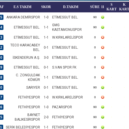
S
K
AF
E.S TAKIM
SKOR
D.TAKIM
SÜRE
11
KART
KAR
35
ANKARA DEMİRSPOR
1-0
ETİMESGUT BEL.
90
GMG
34
ETİMESGUT BEL.
1-1
90
KASTAMONUSPOR
33
ETİMESGUT BEL.
1-1
W.KIRKLARELİSPOR
0
TECO KARACABEY
32
0-1
ETİMESGUT BEL.
0
BEL.
30
İSKENDERUN A.Ş.
3-0
ETİMESGUT BEL.
0
29
ETİMESGUT BEL.
0-1
S.VAN SPOR FK
0
C. ZONGULDAK
28
1-1
ETİMESGUT BEL.
0
KÖMÜR
20
SARIYER
0-1
ETİMESGUT BEL.
90
17
FETHİYESPOR
1-0
W.KIRKLARELİSPOR
0
16
FETHİYESPOR
1-0
PAZARSPOR
90
BAYNET
15
2-0
FETHİYESPOR
90
BALIKESİRSPOR
11
SERİK BELEDİYESPOR
1-1
FETHİYESPOR
90