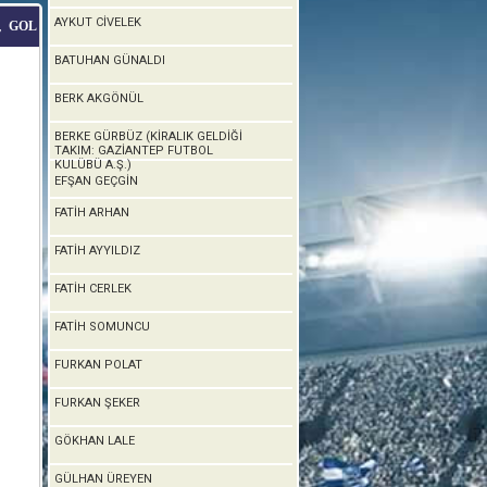
AYKUT CİVELEK
GOL
T
BATUHAN GÜNALDI
BERK AKGÖNÜL
BERKE GÜRBÜZ (KİRALIK GELDİĞİ
TAKIM: GAZİANTEP FUTBOL
KULÜBÜ A.Ş.)
EFŞAN GEÇGİN
FATİH ARHAN
FATİH AYYILDIZ
FATİH CERLEK
FATİH SOMUNCU
FURKAN POLAT
FURKAN ŞEKER
GÖKHAN LALE
GÜLHAN ÜREYEN