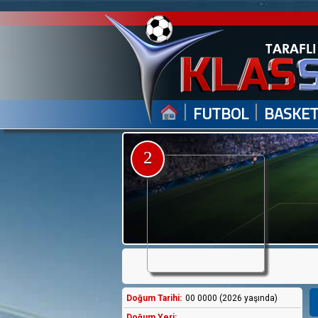
|
|
FUTBOL
BASKE
2
Doğum Tarihi:
00 0000 (2026 yaşında)
Doğum Yeri: