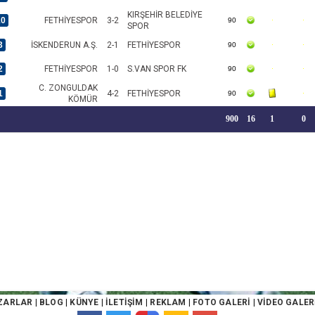
KIRŞEHİR BELEDİYE
10
FETHİYESPOR
3-2
90
SPOR
3
İSKENDERUN A.Ş.
2-1
FETHİYESPOR
90
2
FETHİYESPOR
1-0
S.VAN SPOR FK
90
C. ZONGULDAK
1
4-2
FETHİYESPOR
90
KÖMÜR
900
16
1
0
ZARLAR
|
BLOG
|
KÜNYE
|
İLETİŞİM
|
REKLAM
|
FOTO GALERİ
|
VİDEO GALER