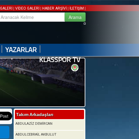
|
|
|
|
GALERİ
VİDEO GALERİ
HABER ARŞİVİ
İLETİŞİM
|
|
YAZARLAR
KLASSPOR TV
Takım Arkadaşları
ABDULAZİZ DEMİRCAN
ABDULCEBRAİL AKBULUT