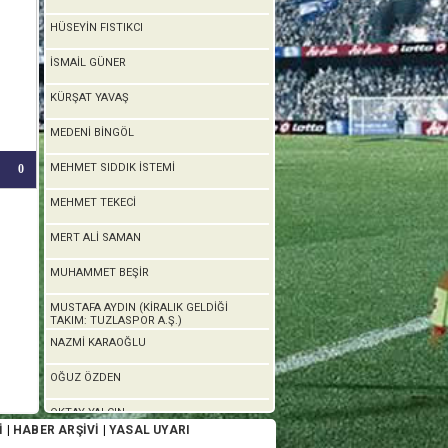
HÜSEYİN FISTIKCI
İSMAİL GÜNER
KÜRŞAT YAVAŞ
MEDENİ BİNGÖL
MEHMET SIDDIK İSTEMİ
0
MEHMET TEKECİ
MERT ALİ SAMAN
MUHAMMET BEŞİR
MUSTAFA AYDIN (KİRALIK GELDİĞİ
TAKIM: TUZLASPOR A.Ş.)
NAZMİ KARAOĞLU
OĞUZ ÖZDEN
OKTAY YALÇIN
İ
|
HABER ARŞİVİ
|
YASAL UYARI
OSMAN MERT GÖKTEPE