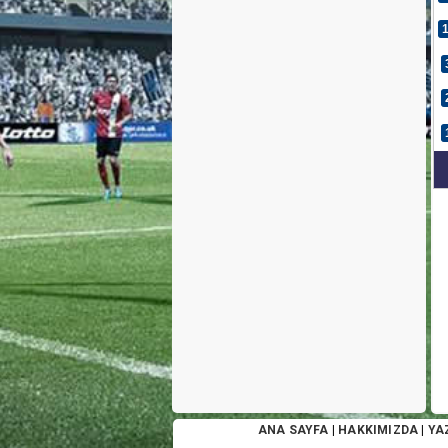
ANA SAYFA
|
HAKKIMIZDA
|
YA