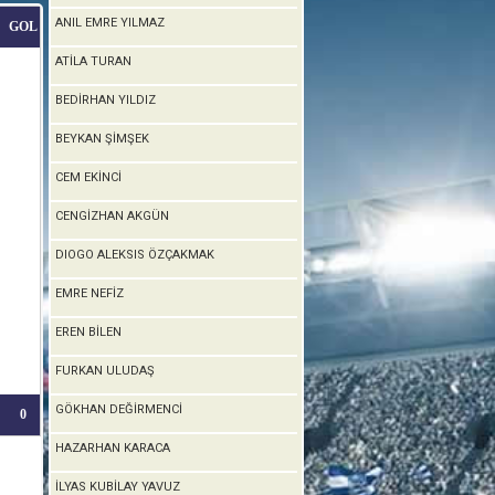
ANIL EMRE YILMAZ
GOL
ATİLA TURAN
BEDİRHAN YILDIZ
BEYKAN ŞİMŞEK
CEM EKİNCİ
CENGİZHAN AKGÜN
DIOGO ALEKSIS ÖZÇAKMAK
EMRE NEFİZ
EREN BİLEN
FURKAN ULUDAŞ
GÖKHAN DEĞİRMENCİ
0
HAZARHAN KARACA
İLYAS KUBİLAY YAVUZ