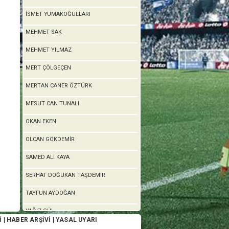
İSMET YUMAKOĞULLARI
MEHMET SAK
MEHMET YILMAZ
MERT ÇÖLGEÇEN
MERTAN CANER ÖZTÜRK
MESUT CAN TUNALI
OKAN EKEN
OLCAN GÖKDEMİR
SAMED ALİ KAYA
SERHAT DOĞUKAN TAŞDEMİR
TAYFUN AYDOĞAN
YAĞIZ GÜL
İ
|
HABER ARŞİVİ
|
YASAL UYARI
YALÇIN KILINÇ