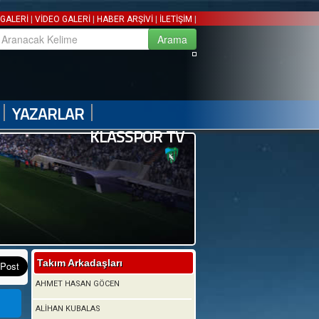
|
|
|
|
GALERİ
VİDEO GALERİ
HABER ARŞİVİ
İLETİŞİM
|
|
YAZARLAR
KLASSPOR TV
Takım Arkadaşları
AHMET HASAN GÖCEN
ALİHAN KUBALAS