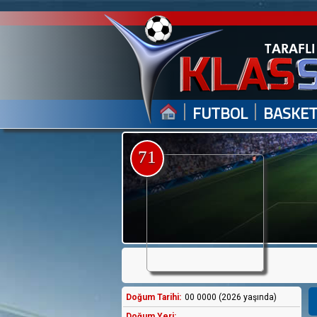
|
|
FUTBOL
BASKE
71
Doğum Tarihi:
00 0000 (2026 yaşında)
Doğum Yeri: