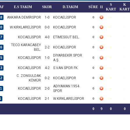
S
K
AF
E.S TAKIM
SKOR
D.TAKIM
SÜRE
11
KART
KART
38
ANKARA DEMİRSPOR
1-0
KOCAELİSPOR
0
20
W.KIRKLARELİSPOR
0-0
KOCAELİSPOR
0
17
KOCAELİSPOR
4-0
ETİMESGUT BEL.
0
TECO KARACABEY
16
2-2
KOCAELİSPOR
0
BEL.
DİYARBEKİR SPOR
15
KOCAELİSPOR
1-0
0
A.Ş.
13
KOCAELİSPOR
4-2
S.VAN SPOR FK
0
C. ZONGULDAK
12
0-2
KOCAELİSPOR
0
KÖMÜR
ADIYAMAN 1954
11
KOCAELİSPOR
2-0
0
SPOR
1
KOCAELİSPOR
2-1
W.KIRKLARELİSPOR
0
0
9
0
0