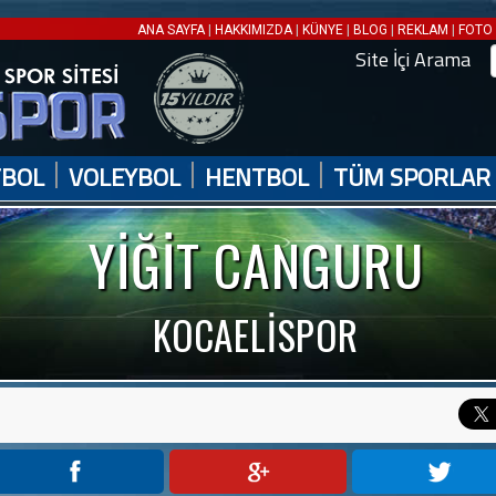
|
|
|
|
|
ANA SAYFA
HAKKIMIZDA
KÜNYE
BLOG
REKLAM
FOTO 
Site İçi Arama
|
|
|
TBOL
VOLEYBOL
HENTBOL
TÜM SPORLAR
YİĞİT CANGURU
KOCAELİSPOR