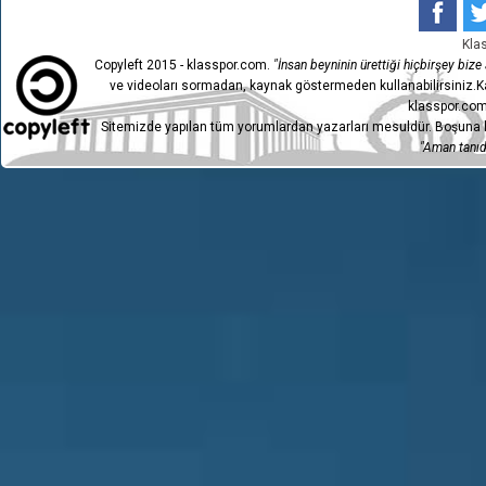
Kla
Copyleft 2015 - klasspor.com.
"İnsan beyninin ürettiği hiçbirşey bize a
ve videoları sormadan, kaynak göstermeden kullanabilirsiniz.Ka
klasspor.com
Sitemizde yapılan tüm yorumlardan yazarları mesuldür. Boşuna h
"Aman tanıdı