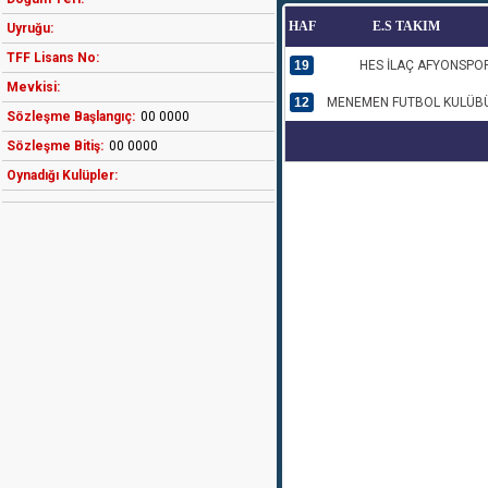
HAF
E.S TAKIM
Uyruğu:
TFF Lisans No:
19
HES İLAÇ AFYONSPO
Mevkisi:
12
MENEMEN FUTBOL KULÜB
Sözleşme Başlangıç:
00 0000
Sözleşme Bitiş:
00 0000
Oynadığı Kulüpler: