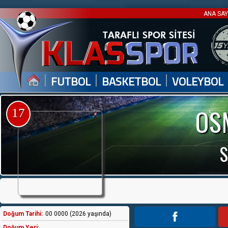
ANA SA
|
|
|
FUTBOL
BASKETBOL
VOLEYBOL
OS
17
Doğum Tarihi:
00 0000 (2026 yaşında)
Doğum Yeri: