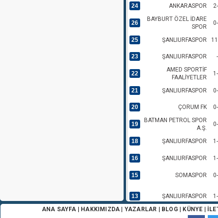
24
ANKARASPOR
2
BAYBURT ÖZEL İDARE
26
0
SPOR
25
ŞANLIURFASPOR
11
23
ŞANLIURFASPOR
-
AMED SPORTİF
22
1
FAALİYETLER
21
ŞANLIURFASPOR
0
20
ÇORUM FK
0
BATMAN PETROL SPOR
19
0
A.Ş.
18
ŞANLIURFASPOR
1
16
ŞANLIURFASPOR
1
15
SOMASPOR
0
13
ŞANLIURFASPOR
1
ANA SAYFA
|
HAKKIMIZDA
|
YAZARLAR
|
BLOG
|
KÜNYE
|
İLE
12
ISPARTA 32 SPOR
0