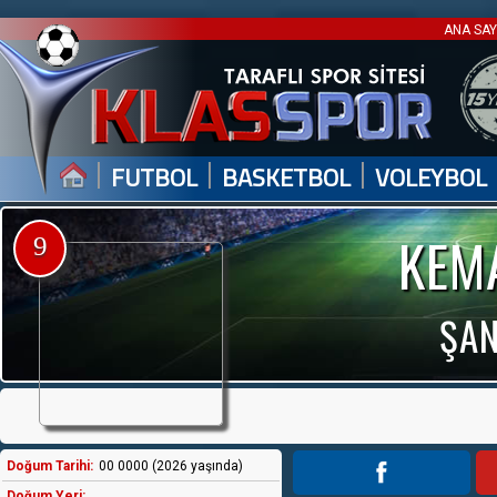
ANA SA
|
|
|
FUTBOL
BASKETBOL
VOLEYBOL
KEM
9
ŞAN
Doğum Tarihi:
00 0000 (2026 yaşında)
Doğum Yeri: