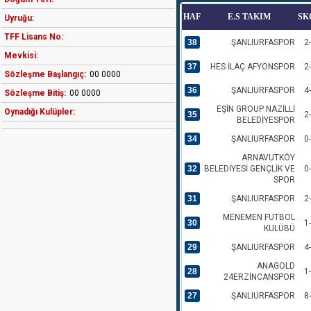
HAF
E.S TAKIM
SK
Uyruğu:
TFF Lisans No:
38
ŞANLIURFASPOR
2
Mevkisi:
37
HES İLAÇ AFYONSPOR
2
Sözleşme Başlangıç:
00 0000
36
ŞANLIURFASPOR
4
Sözleşme Bitiş:
00 0000
EŞİN GROUP NAZİLLİ
Oynadığı Kulüpler:
35
2
BELEDİYESPOR
34
ŞANLIURFASPOR
0
ARNAVUTKÖY
32
BELEDİYESİ GENÇLİK VE
0
SPOR
31
ŞANLIURFASPOR
2
MENEMEN FUTBOL
30
1
KULÜBÜ
29
ŞANLIURFASPOR
4
ANAGOLD
28
1
24ERZİNCANSPOR
27
ŞANLIURFASPOR
8