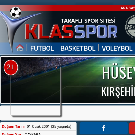
ANA SA
|
|
|
FUTBOL
BASKETBOL
VOLEYBOL
HÜSE
21
KIRŞEHİ
Doğum Tarihi:
01 Ocak 2001 (25 yaşında)
Doğum Yeri:
ÇAYKARA