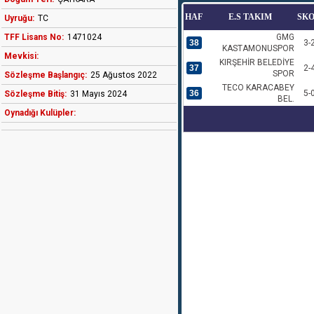
HAF
E.S TAKIM
SK
Uyruğu:
TC
TFF Lisans No:
1471024
GMG
38
3-
KASTAMONUSPOR
Mevkisi:
KIRŞEHİR BELEDİYE
37
2-
SPOR
Sözleşme Başlangıç:
25 Ağustos 2022
TECO KARACABEY
36
5-
Sözleşme Bitiş:
31 Mayıs 2024
BEL.
Oynadığı Kulüpler: