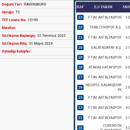
Doğum Yeri:
RAVENSBURG
HAF
E.S TAKIM
SK
Uyruğu:
TC
23
F-TAV ANTALYASPOR
1-
TFF Lisans No:
15199
22
TRABZONSPOR A.Ş.
2-
Mevkisi:
Sözleşme Başlangıç:
01 Temmuz 2022
21
F-TAV ANTALYASPOR
3-
Sözleşme Bitiş:
31 Mayıs 2024
20
GALATASARAY A.Ş.
2-
Oynadığı Kulüpler:
19
F-TAV ANTALYASPOR
2-
18
ATAKAŞ HATAYSPOR
0-
17
F-TAV ANTALYASPOR
1-
MEDİPOL BAŞAKŞEHİR
16
2-
FK
15
F-TAV ANTALYASPOR
0-
13
F-TAV ANTALYASPOR
4-
11
F-TAV ANTALYASPOR
2-
CORENDON
10
3-