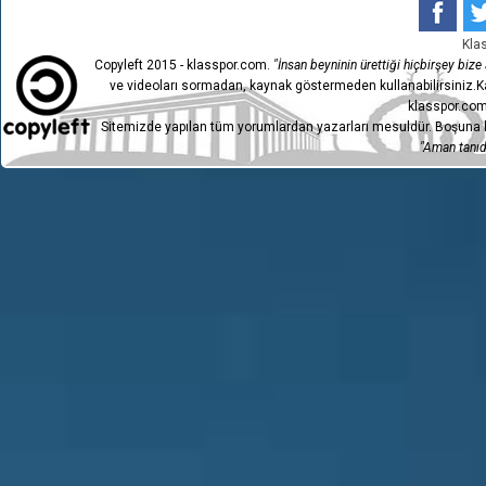
Kla
Copyleft 2015 - klasspor.com.
"İnsan beyninin ürettiği hiçbirşey bize a
ve videoları sormadan, kaynak göstermeden kullanabilirsiniz.Ka
klasspor.com
Sitemizde yapılan tüm yorumlardan yazarları mesuldür. Boşuna h
"Aman tanıdı