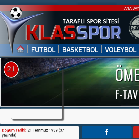
ANA SA
|
|
|
FUTBOL
BASKETBOL
VOLEYBOL
ÖME
21
F-TA
Doğum Tarihi:
21 Temmuz 1989 (37
yaşında)