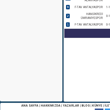
ALANYASPOR
9
F-TAV ANTALYASPOR
1-
HANGİKREDİ
2
0-
ÜMRANİYESPOR
1
F-TAV ANTALYASPOR
0-
ANA SAYFA
|
HAKKIMIZDA
|
YAZARLAR
|
BLOG
|
KÜNYE
|
İLE